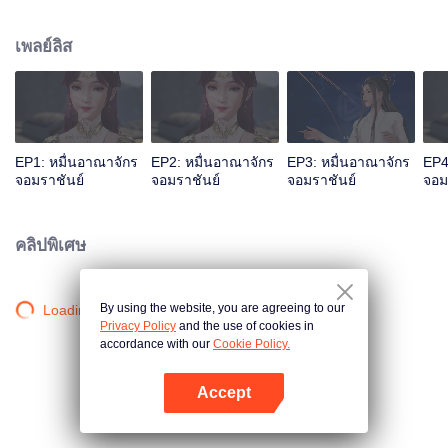
เลือดเจียนตาย แต่ด้วยเหตุนี้จึงไปกระตุ้นสายเลือดหงส์ของหลินเฟิงเข้า ทำให้เขา
กลายเป็นนายใหญ่ของสุสานเทพเจ้า หลังจากนั้นหลินเฟิงก็ถูกคนในตระกูลหลิน
เพลย์ลิส
กีดกัน แต่โชคดีที่มีน้องสาวและท่านปู่อยู่เคียงข้างและมีพลังใหม่คอยช่วยเหลือ เขา
จึงดูดซับพลังจากผู้แข็งแกร่งสำเร็จ หลินเฟิงข้ามภยันตรายมากมาย เติบโตจน
กลายเป็นผู้แกร่งที่ผู้คนนับถือและก้าวขึ้นสู่จุดสูงสุด
EP1: หมื่นอาณาจักร
EP2: หมื่นอาณาจักร
EP3: หมื่นอาณาจักร
EP4
จอมราชันย์
จอมราชันย์
จอมราชันย์
จอม
คลิปพิเศษ
By using the website, you are agreeing to our
Loading…
Privacy Policy
and the use of cookies in
accordance with our
Cookie Policy.
Accept
เปิด APP