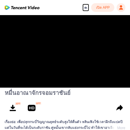
เปิด APP
th
หมื่นอาณาจักรจอมราชันย์
เรื่องย่อ: เพื่อปลุกกระบี่วิญญาณยุทธ์ระดับสูงให้ตื่นตัว หลินเฟิงใช้เวลาฝึกถึงแปดปี
แต่ในวันที่จะได้เป็นระดับราชัน คู่หมั้นเขากลับแย่งกระบี่ไป ทำให้เขาอาเจียนเป็น
More