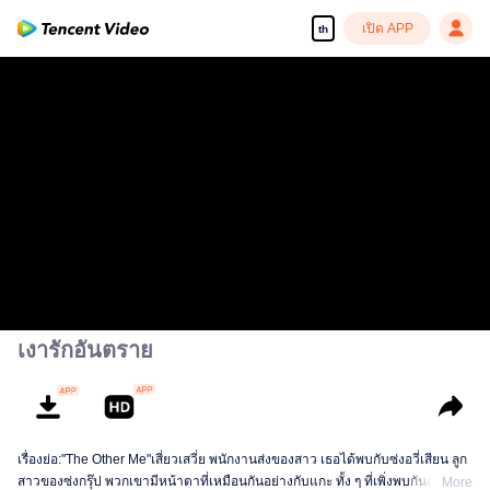
เปิด APP
th
เงารักอันตราย
เรื่องย่อ:"The Other Me"เสี่ยวเสวี่ย พนักงานส่งของสาว เธอได้พบกับซ่งอวี่เสียน ลูก
สาวของซ่งกรุ๊ป พวกเขามีหน้าตาที่เหมือนกันอย่างกับแกะ ทั้ง ๆ ที่เพิ่งพบกันครั้งแรก
More