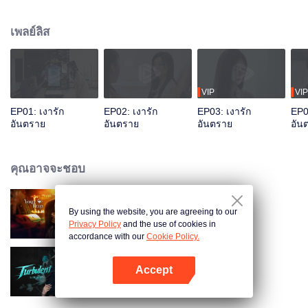
แต่รู้สึกเหมือนรู้จักกันมานาน พวกเธอได้กลายเป็นเพื่อนที่ดีต่อกัน ยิ่งใกล้ชิดกันมาก
ขึ้นเท่าไรก็ยิ่งอิจฉาในชีวิตของกันและกันมากขึ้นเท่านั้น
เพลย์ลิส
VIP
VIP
EP01: เงารัก
EP02: เงารัก
EP03: เงารัก
EP0
อันตราย
อันตราย
อันตราย
อัน
คุณอาจจะชอบ
By using the website, you are agreeing to our
กับดักรักลวงใจ
Privacy Policy
and the use of cookies in
accordance with our
Cookie Policy.
Accept
Turbulent Love
เปิด APP