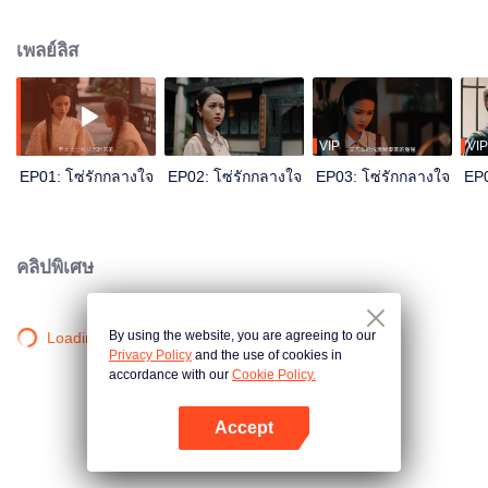
เหยา เพื่อที่จะสืบหาความจริงในคดีที่บิดาถูกใส่ร้าย เธอต้องคอยวางตัวอย่าง
ระมัดระวังกับพี่น้องทั้งสองคน เมื่อควันไฟสงครามลุกโชนอีกครั้ง พวกเขาจึงต้อง
เพลย์ลิส
ร่วมกันฝ่าฟันชะตากรรม
VIP
VIP
EP01: โซ่รักกลางใจ
EP02: โซ่รักกลางใจ
EP03: โซ่รักกลางใจ
EP0
คลิปพิเศษ
By using the website, you are agreeing to our
Loading…
Privacy Policy
and the use of cookies in
accordance with our
Cookie Policy.
Accept
เปิด APP