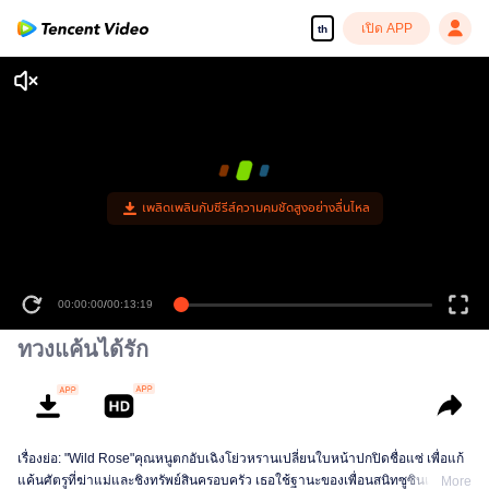
เปิด APP
th
ทวงแค้นได้รัก
เรื่องย่อ: "Wild Rose"คุณหนูตกอับเฉิงโย่วหรานเปลี่ยนใบหน้าปกปิดชื่อแซ่ เพื่อแก้
แค้นศัตรูที่ฆ่าแม่และชิงทรัพย์สินครอบครัว เธอใช้ฐานะของเพื่อนสนิทซูซินเยว่
More