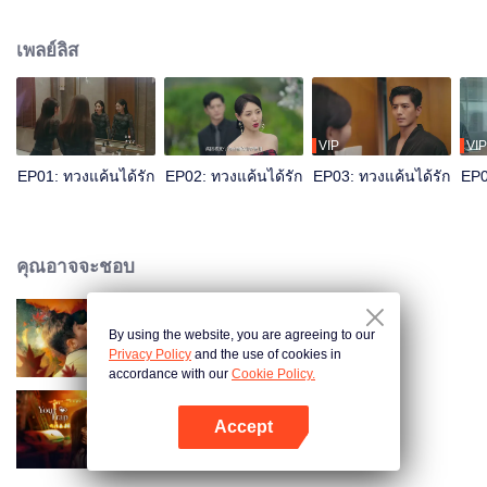
แสร้งหมั้นหมายกับสวี่สืออันผู้สืบทอดซิงอวิ๋นกรุ๊ปบุตรชายของศัตรู ในระหว่างการ
เก็บรวบรวมหลักฐาน ฐานะที่แท้จริงของเฉิงโย่วหรานค่อย ๆ ถูกสวี่สืออันรู้เข้า ทว่า
เพลย์ลิส
เขาไม่ได้เปิดโปงเธอ แต่กลับแอบปกป้องและช่วยเหลือแผนการแก้แค้นของเธอ เฉิง
โย่วหรานลอกความจริงทีละชั้นๆ จนพบว่าผู้ร้ายตัวการในตอนนั้นเป็นอีกคนหนึ่ง
VIP
VIP
EP01: ทวงแค้นได้รัก
EP02: ทวงแค้นได้รัก
EP03: ทวงแค้นได้รัก
EP0
คุณอาจจะชอบ
By using the website, you are agreeing to our
ไฟรักหมื่นคำลวง
Privacy Policy
and the use of cookies in
accordance with our
Cookie Policy.
Accept
กับดักรักลวงใจ
เปิด APP