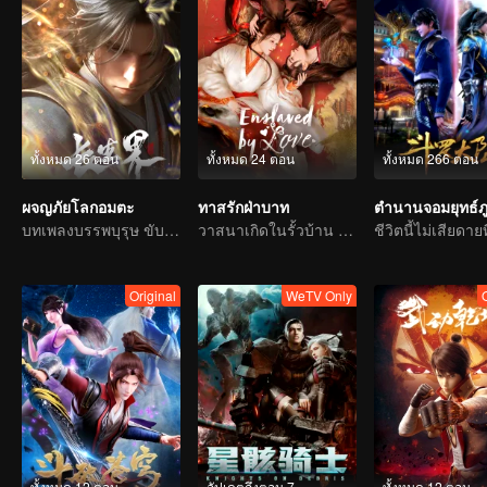
ทั้งหมด 26 ตอน
ทั้งหมด 24 ตอน
ทั้งหมด 266 ตอน
ผจญภัยโลกอมตะ
ทาสรักฝ่าบาท
บทเพลงบรรพบุรุษ ขับขานด้วยเลือดและน้ำตา
วาสนาเกิดในรั้วบ้าน รักสลายที่ตำหนักบูรพา
Original
WeTV Only
ทั้งหมด 12 ตอน
อัปเดตถึงตอน 7
ทั้งหมด 12 ตอน