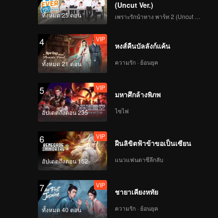
(Uncut Ver.)
ทั้งหมด 25 ตอน
เพราะรักนำทาง พาร์ท 2 (Uncut Ver.)
VIP
4
หงส์คืนบัลลังก์แค้น
ความรัก · ย้อนยุค
ทั้งหมด 21 ตอน
VIP
5
มหาศึกล้างพิภพ
ไซไฟ
อัปเดตถึงตอน 235
VIP
6
ฝืนลิขิตฟ้าข้าขอเป็นเซียน
แนวแฟนตาซีลึกลับ
อัปเดตถึงตอน 152
VIP
7
ชายาเคียงหทัย
ความรัก · ย้อนยุค
ทั้งหมด 40 ตอน