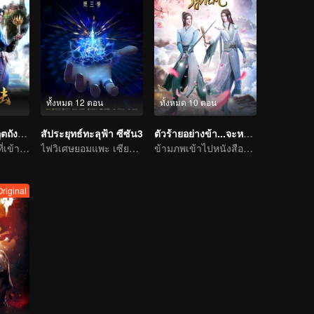
ทั้งหมด 12 ตอน
ทั้งหมด 10 ตอน
ตำนานจอมยุทธ์ภูตถังซาน
สัประยุทธ์ทะลุฟ้า ซีซัน3
ตัวร้ายอย่างข้า...จะหนีเอาตัวรอดยังไงดี
ชีวิตนี้ไม่เสียดายที่เข้านิกายถัง
ไฟวิเศษยอมแพะ เซียวเหยียนรู้ซึ้งและใช้เป็นทักษะพุทธพิโรธบัวไฟ
ข้ามภพเข้าไปหนังสือและเป็นนาง(นาย)ร้ายและโหดร้ายทารุณต่อพระเอก
Original