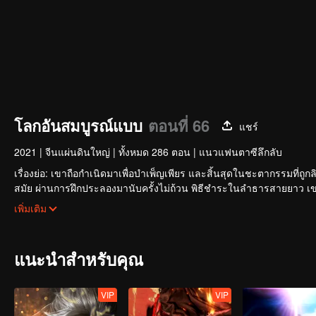
โลกอันสมบูรณ์แบบ
ตอนที่ 66
แชร์
2021
|
จีนแผ่นดินใหญ่
|
ทั้งหมด 286 ตอน
|
แนวแฟนตาซีลึกลับ
เรื่องย่อ: เขาถือกำเนิดมาเพื่อบำเพ็ญเพียร และสิ้นสุดในชะตากรรมที
สมัย ผ่านการฝึกประลองมานับครั้งไม่ถ้วน พิธีชำระในลำธารสายยาว เข
สว่างพร่างพราวและสร้างตำนานที่ไม่รู้จบอย่างไร
เพิ่มเติม
แนะนำสำหรับคุณ
VIP
VIP