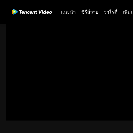
แนะนำ
ซีรีส์วาย
วาไรตี้
เพิ่ม