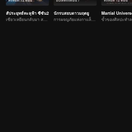
สัประยุทธ์ทะลุฟ้า ซีซัน2
นักรบสยบดาวมฤตยู
Martial Univers
เซียวเหยียนกลับมา สถานการณ์ผันแปรอย่างคาดกันไม่ถึง
การผจญภัยแห่งกาแล็กซี่: ศึกเลือดบนซากปรักหักพัง!