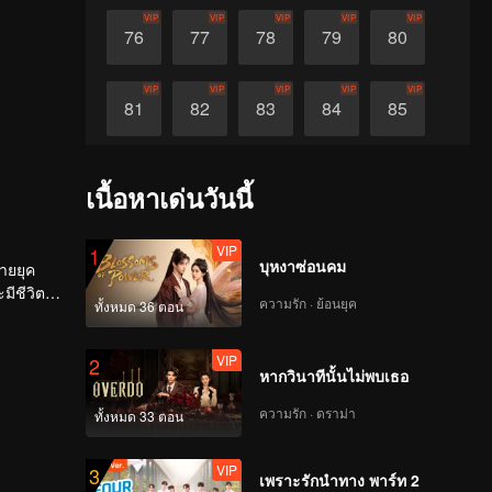
VIP
VIP
VIP
VIP
VIP
76
77
78
79
80
VIP
VIP
VIP
VIP
VIP
81
82
83
84
85
VIP
VIP
VIP
VIP
VIP
86
87
88
89
90
เนื้อหาเด่นวันนี้
VIP
1
บุหงาซ่อนคม
ายยุค
ชีวิตที่
ความรัก · ย้อนยุค
ทั้งหมด 36 ตอน
VIP
2
หากวินาทีนั้นไม่พบเธอ
ความรัก · ดราม่า
ทั้งหมด 33 ตอน
VIP
3
เพราะรักนำทาง พาร์ท 2