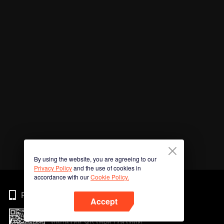
By using the website, you are agreeing to our
Privacy Policy
and the use of cookies in
accordance with our
Cookie Policy.
Phone
Accept
สแกนรหัส QR เพื่อดาวน์โหลด