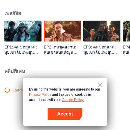
คลำทองตรวจยศ หูปาอี หวังข่ายเสวียน เชอร์รี่หยางและคนอื่น ๆได้ เข้าไปในสถาน
ที่อันตราย เริ่มต้นการสำรวจสุสานโบราณ
เพลย์ลิส
EP1: คนขุดสุสาน:
EP2: คนขุดสุสาน:
EP3: คนขุดสุสาน:
EP4
หุบเขาลับแห่งยูน
หุบเขาลับแห่งยูน
หุบเขาลับแห่งยูน
หุบ
นาน
นาน
นาน
นา
คลิปพิเศษ
By using the website, you are agreeing to our
Loading…
Privacy Policy
and the use of cookies in
accordance with our
Cookie Policy.
Accept
เปิด APP