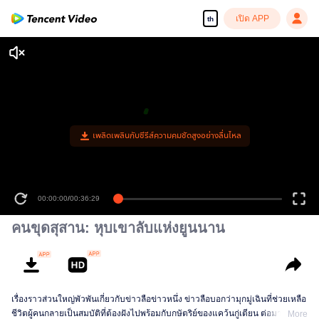
เปิด APP
th
เพลิดเพลินกับซีรีส์ความคมชัดสูงอย่างลื่นไหล
00:00:00
/
00:36:29
คนขุดสุสาน: หุบเขาลับแห่งยูนนาน
เรื่องราวส่วนใหญ่พัวพันเกี่ยวกับข่าวลือข่าวหนึ่ง ข่าวลือบอกว่ามุกมู่เฉินที่ช่วยเหลือ
ชีวิตผู้คนกลายเป็นสมบัติที่ต้องฝังไปพร้อมกับกษัตริย์ของแคว้นกู่เตียน ต่อมาโมจิน
More