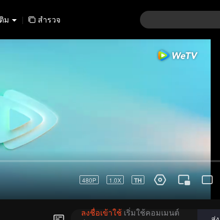
เติม
|
สำรวจ