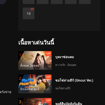
VIP
16
เนื้อหาเด่นวันนี้
VIP
1
บุหงาซ่อนคม
ความรัก · ย้อนยุค
ทั้งหมด 36 ตอน
VIP
2
ซอโซ่ล่ามธีร์ (Uncut Ver.)
ซอโซ่ล่ามธีร์
อัปเดตถึงตอน 4
หวังข่าย
VIP
3
หงส์คืนบัลลังก์แค้น