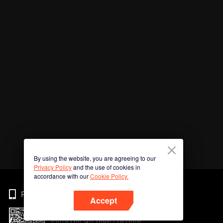
By using the website, you are agreeing to our
Privacy Policy
and the use of cookies in
accordance with our
Cookie Policy.
Phone
Accept
สแกนรหัส QR เพื่อดาวน์โหลด