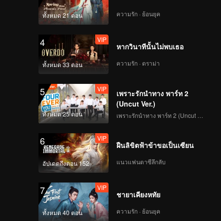
ความรัก · ย้อนยุค
ทั้งหมด 21 ตอน
VIP
4
หากวินาทีนั้นไม่พบเธอ
ความรัก · ดราม่า
ทั้งหมด 33 ตอน
VIP
5
เพราะรักนำทาง พาร์ท 2
(Uncut Ver.)
ทั้งหมด 25 ตอน
เพราะรักนำทาง พาร์ท 2 (Uncut Ver.)
VIP
6
ฝืนลิขิตฟ้าข้าขอเป็นเซียน
แนวแฟนตาซีลึกลับ
อัปเดตถึงตอน 152
VIP
7
ชายาเคียงหทัย
ความรัก · ย้อนยุค
ทั้งหมด 40 ตอน