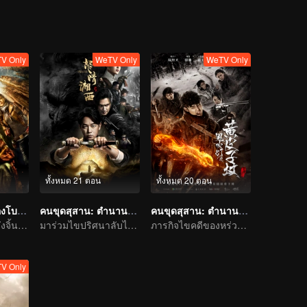
V Only
WeTV Only
WeTV Only
ทั้งหมด 21 ตอน
ทั้งหมด 20 ตอน
คนขุดสุสาน: เมืองโบราณกลางทะเลทราย
คนขุดสุสาน: ตำนานราชาศพเซียงซี
คนขุดสุสาน: ตำนานสุสานหวงต้าเซียน
นักแสดงชายชื่อดังจิ้นตง กับนักแสดงหญิงดาวรุ่งของไต้หวันเฉิน เฉียว เอิน เริ่มการผจญภัยในสุสานฝังศพ
มาร่วมไขปริศนาลับไปกับพานเยว่หมิงและเกาเหว่ยกวง
ภารกิจไขคดีของหร่วนจิงเทียนและสหาย
V Only