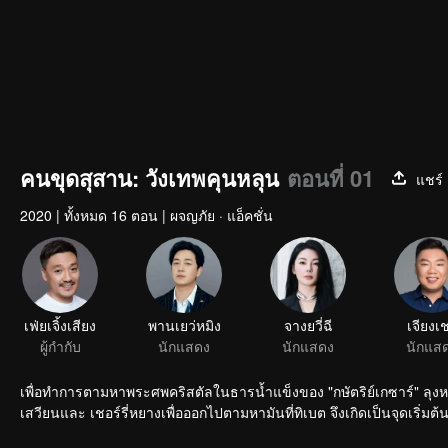
คนขุดสุสาน: วังเทพคุนหลุน
ตอนที่ 01
แชร์
2020
|
ทั้งหมด 16 ตอน
|
ผจญภัย · แอ็คชั่น
เฟ่ยเจิ้งเสียง
พานเยว่หมิง
จางยวี่ฉี
เจียงเ
ผู้กำกับ
นักแสดง
นักแสดง
นักแส
เพื่อทำการตามหาพระศพคริสตัลในธารน้ำแข็งของ "กษัตริย์เกซาร์" ลุงหมิง
เสวียนและ เชอร์รี่หยางเพื่อออกไปตามหามันที่ทิเบต จึงเกิดเป็นจุดเร