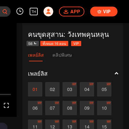
APP
VIP
TH
คนขุดสุสาน: วังเทพคุนหลุน
S6
ทั้งหมด 16 ตอน
VIP
เพลย์ลิส
คลิปพิเศษ
เพลย์ลิส
VIP
VIP
VIP
01
02
03
04
05
VIP
VIP
VIP
VIP
VIP
06
07
08
09
10
VIP
VIP
VIP
VIP
VIP
11
12
13
14
15