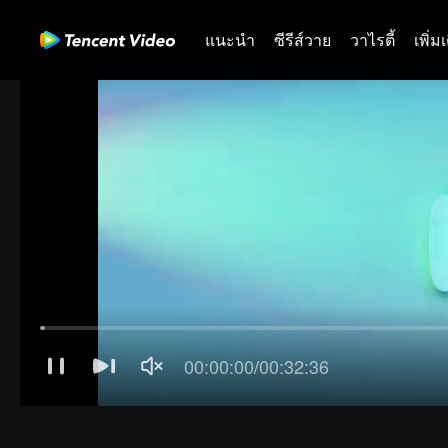
แนะนำ
ซีรีส์วาย
วาไรตี้
เพิ่ม