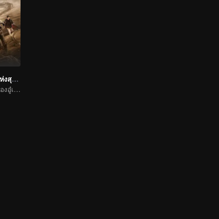
ตำนานจอมโจรแห่งสุสานทะเลทราย
ภารกิจไขคดีลับของอู๋เหล่ยฉินห้าว