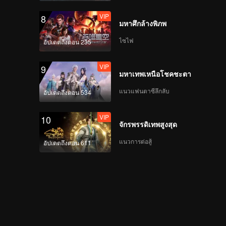
VIP
8
มหาศึกล้างพิภพ
ไซไฟ
อัปเดตถึงตอน 235
VIP
9
มหาเทพเหนือโชคชะตา
แนวแฟนตาซีลึกลับ
อัปเดตถึงตอน 534
VIP
10
จักรพรรดิเทพสูงสุด
แนวการต่อสู้
อัปเดตถึงตอน 611