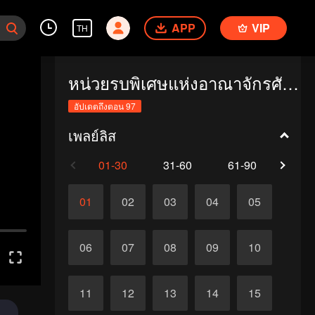
APP
VIP
TH
หน่วยรบพิเศษแห่งอาณาจักรศักดิ์สิทธิ์
อัปเดตถึงตอน 97
เพลย์ลิส
01-30
31-60
61-90
91-
01
02
03
04
05
06
07
08
09
10
11
12
13
14
15