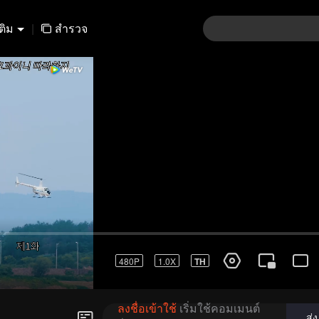
เติม
|
สำรวจ