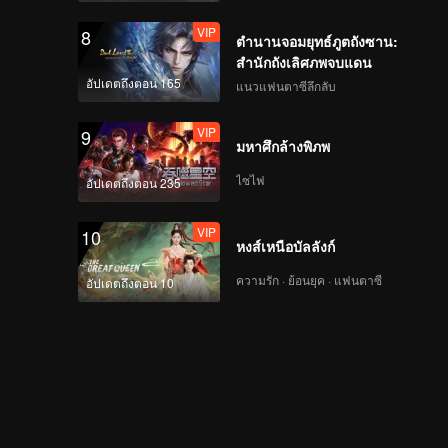
VIP
8
ตำนานจอมยุทธ์ภูตถังซาน:
สำนักถังเลิศภพจบแดน
อัปเดตถึงตอน 165
แนวแฟนตาซีลึกลับ
VIP
9
มหาศึกล้างพิภพ
ไซไฟ
อัปเดตถึงตอน 235
VIP
10
หงส์เหนือบัลลังก์
ความรัก · ย้อนยุค · แฟนตาซี
อัปเดตถึงตอน 10