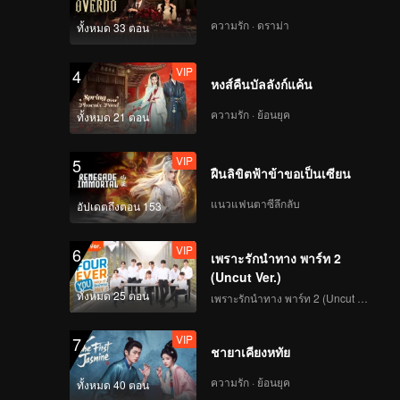
ความรัก · ดราม่า
ทั้งหมด 33 ตอน
VIP
4
หงส์คืนบัลลังก์แค้น
ความรัก · ย้อนยุค
ทั้งหมด 21 ตอน
VIP
5
ฝืนลิขิตฟ้าข้าขอเป็นเซียน
แนวแฟนตาซีลึกลับ
อัปเดตถึงตอน 153
VIP
6
เพราะรักนำทาง พาร์ท 2
(Uncut Ver.)
ทั้งหมด 25 ตอน
เพราะรักนำทาง พาร์ท 2 (Uncut Ver.)
VIP
7
ชายาเคียงหทัย
ความรัก · ย้อนยุค
ทั้งหมด 40 ตอน