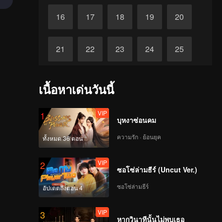
16
17
18
19
20
21
22
23
24
25
26
27
28
29
30
เนื้อหาเด่นวันนี้
VIP
1
บุหงาซ่อนคม
ความรัก · ย้อนยุค
ทั้งหมด 36 ตอน
VIP
2
ซอโซ่ล่ามธีร์ (Uncut Ver.)
ซอโซ่ล่ามธีร์
อัปเดตถึงตอน 4
VIP
3
หากวินาทีนั้นไม่พบเธอ