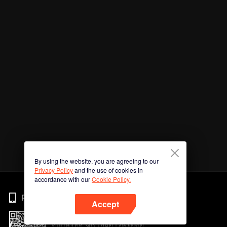
By using the website, you are agreeing to our
Privacy Policy
and the use of cookies in
accordance with our
Cookie Policy.
Phone
Accept
สแกนรหัส QR เพื่อดาวน์โหลด