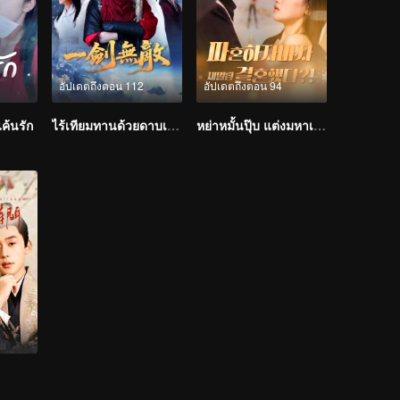
อัปเดตถึงตอน 112
อัปเดตถึงตอน 94
แค้นรัก
ไร้เทียมทานด้วยดาบเล่มเดียว
หย่าหมั้นปุ๊บ แต่งมหาเศรษฐีปั๊บ?! (เวอร์ชันเกาหลี)