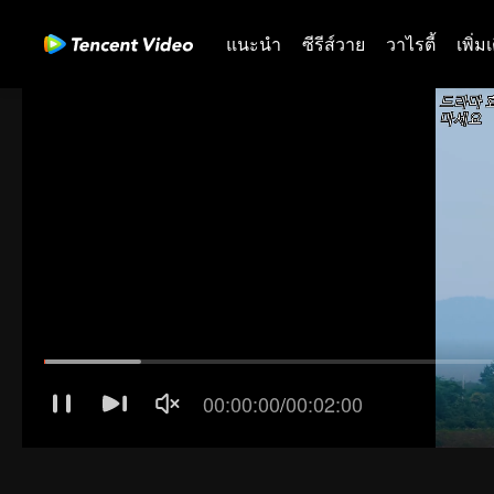
แนะนำ
ซีรีส์วาย
วาไรตี้
เพิ่ม