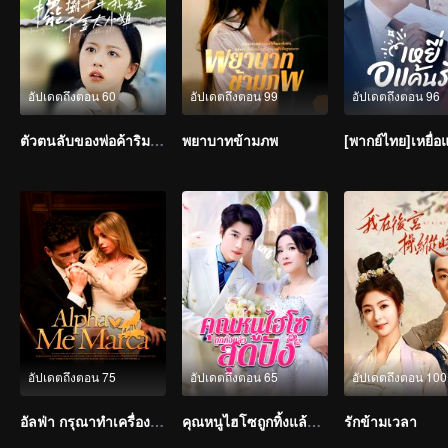
อัปเดตถึงตอน 60
อัปเดตถึงตอน 99
อัปเดตถึงตอน 96
ตัวตนลับของพ่อค้าริมทาง
พยาบาทข้ามภพ
[พากย์ไทย]เหยื่อ
อัปเดตถึงตอน 75
อัปเดตถึงตอน 65
อัปเดตถึงตอน 100
อัลฟ่า กรุณาทำเครื่องหมายฉัน
คุณหนูไฮโซถูกทิ้งแล้วสุดปัง
รักข้ามเวลา