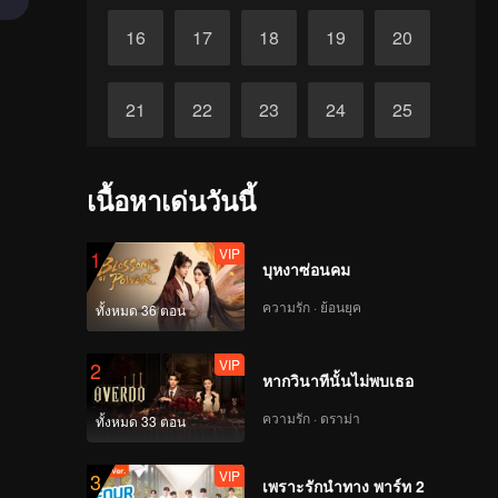
16
17
18
19
20
21
22
23
24
25
26
27
28
29
30
เนื้อหาเด่นวันนี้
VIP
1
บุหงาซ่อนคม
ความรัก · ย้อนยุค
ทั้งหมด 36 ตอน
VIP
2
หากวินาทีนั้นไม่พบเธอ
ความรัก · ดราม่า
ทั้งหมด 33 ตอน
VIP
3
เพราะรักนำทาง พาร์ท 2