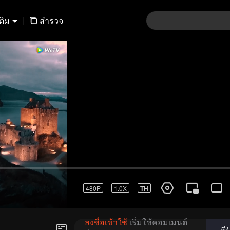
เติม
|
สำรวจ