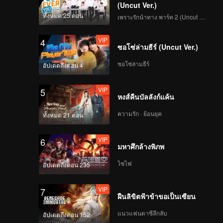
(Uncut Ver.)
ทั้งหมด 25 ตอน
เพราะรักนำทาง พาร์ท 2 (Uncut Ver.)
VIP
4
ซอโซ่ล่ามธีร์ (Uncut Ver.)
ซอโซ่ล่ามธีร์
อัปเดตถึงตอน 4
VIP
5
หงส์คืนบัลลังก์แค้น
ความรัก · ย้อนยุค
ทั้งหมด 21 ตอน
VIP
6
มหาศึกล้างพิภพ
ไซไฟ
อัปเดตถึงตอน 235
VIP
7
ฝืนลิขิตฟ้าข้าขอเป็นเซียน
แนวแฟนตาซีลึกลับ
อัปเดตถึงตอน 152