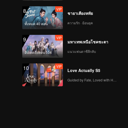
VIP
8
ชายาเคียงหทัย
ความรัก · ย้อนยุค
ทั้งหมด 40 ตอน
VIP
9
มหาเทพเหนือโชคชะตา
แนวแฟนตาซีลึกลับ
อัปเดตถึงตอน 534
VIP
10
Love Actually S5
Guided by Fate, Loved with Heart