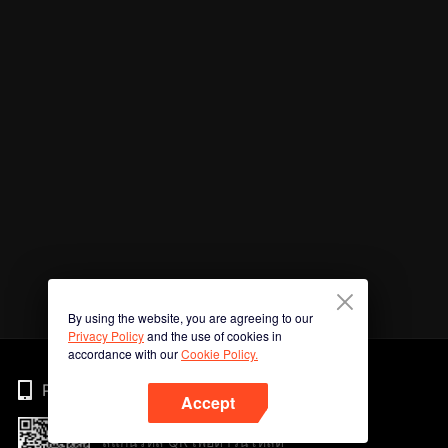
By using the website, you are agreeing to our
Privacy Policy
and the use of cookies in
accordance with our
Cookie Policy.
Phone
Accept
สแกนรหัส QR เพื่อดาวน์โหลด