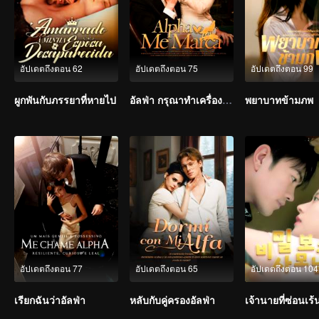
อัปเดตถึงตอน 62
อัปเดตถึงตอน 75
อัปเดตถึงตอน 99
ผูกพันกับภรรยาที่หายไป
อัลฟ่า กรุณาทำเครื่องหมายฉัน
พยาบาทข้ามภพ
อัปเดตถึงตอน 77
อัปเดตถึงตอน 65
อัปเดตถึงตอน 104
เรียกฉันว่าอัลฟ่า
หลับกับคู่ครองอัลฟ่า
เจ้านายที่ซ่อนเร้