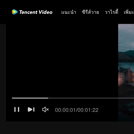
แนะนำ
ซีรีส์วาย
วาไรตี้
เพิ่ม