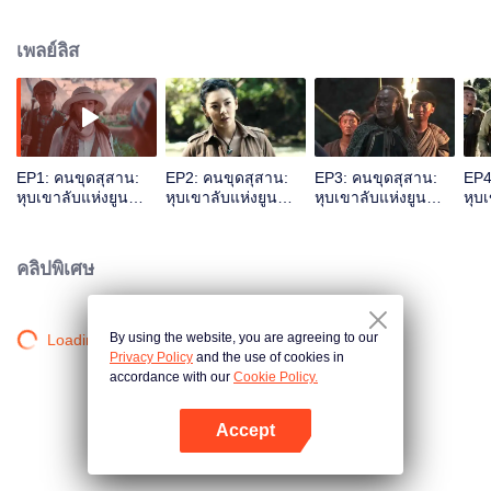
คลำทองตรวจยศ หูปาอี หวังข่ายเสวียน เชอร์รี่หยางและคนอื่น ๆได้ เข้าไปในสถาน
ที่อันตราย เริ่มต้นการสำรวจสุสานโบราณ
เพลย์ลิส
EP1: คนขุดสุสาน:
EP2: คนขุดสุสาน:
EP3: คนขุดสุสาน:
EP4
หุบเขาลับแห่งยูน
หุบเขาลับแห่งยูน
หุบเขาลับแห่งยูน
หุบ
นาน
นาน
นาน
นา
คลิปพิเศษ
By using the website, you are agreeing to our
Loading…
Privacy Policy
and the use of cookies in
accordance with our
Cookie Policy.
Accept
เปิด APP