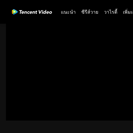
แนะนำ
ซีรีส์วาย
วาไรตี้
เพิ่ม