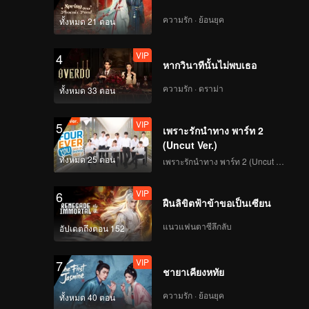
ความรัก · ย้อนยุค
ทั้งหมด 21 ตอน
VIP
4
หากวินาทีนั้นไม่พบเธอ
ความรัก · ดราม่า
ทั้งหมด 33 ตอน
VIP
5
เพราะรักนำทาง พาร์ท 2
(Uncut Ver.)
ทั้งหมด 25 ตอน
เพราะรักนำทาง พาร์ท 2 (Uncut Ver.)
VIP
6
ฝืนลิขิตฟ้าข้าขอเป็นเซียน
แนวแฟนตาซีลึกลับ
อัปเดตถึงตอน 152
VIP
7
ชายาเคียงหทัย
ความรัก · ย้อนยุค
ทั้งหมด 40 ตอน