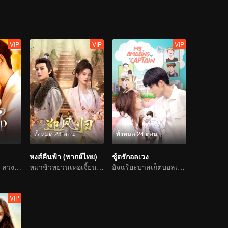
VIP
VIP
VIP
ทั้งหมด 28 ตอน
ทั้งหมด 24 ตอน
หงส์คืนฟ้า (พากย์ไทย)
ชู้ตรักอลเวง
ใช้รักเป็นเหยื่อล่อ ลวงคุณให้ติดกับแสนล้ำลึก
หม่าชิวหยวนเหอเจี้ยนฉีพลิกชีวิตเกิดใหม่อีกครั้ง
อัจฉริยะบาสเก็ตบอลเกิดอุบัติเหตุเพศเปลี่ยนตามหารักแท้
VIP