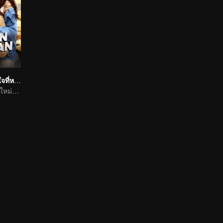
ขอคืนได้ไหม หัวใจที่หายไป
การกลับมาพบกันใหม่ด้วยโชคชะตา รักในป่าฝน