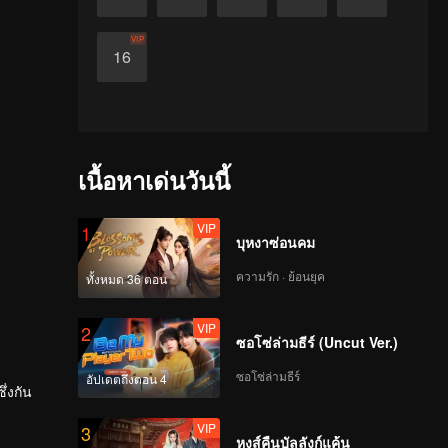
VIP
16
เนื้อหาเด่นวันนี้
VIP
1
บุหงาซ่อนคม
ความรัก · ย้อนยุค
ทั้งหมด 36 ตอน
VIP
2
ซอโซ่ล่ามธีร์ (Uncut Ver.)
ซอโซ่ล่ามธีร์
อัปเดตถึงตอน 4
ึ่งกัน
VIP
3
หงส์คืนบัลลังก์แค้น