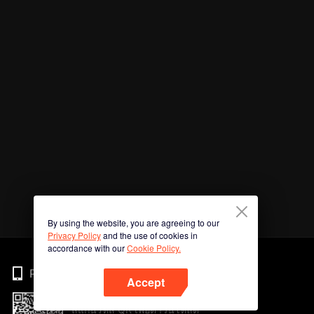
By using the website, you are agreeing to our
Privacy Policy
and the use of cookies in
accordance with our
Cookie Policy.
Phone
Accept
สแกนรหัส QR เพื่อดาวน์โหลด