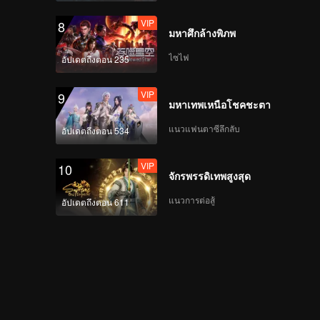
VIP
8
มหาศึกล้างพิภพ
ไซไฟ
อัปเดตถึงตอน 235
VIP
9
มหาเทพเหนือโชคชะตา
แนวแฟนตาซีลึกลับ
อัปเดตถึงตอน 534
VIP
10
จักรพรรดิเทพสูงสุด
แนวการต่อสู้
อัปเดตถึงตอน 611