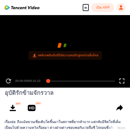
เปิด APP
th
เพลิดเพลินกับซีรีส์ความคมชัดสูงอย่างลื่นไหล
00:00:00
/
00:31:22
อุบัติรักข้ามจักรวาล
เรื่องย่อ: ถึงแม้หยวนเซี่ยเติบโตขึ้นมาในสภาพที่ยากลำบาก แต่กลับมีจิตใจที่เต็ม
เปี่ยมไปด้วยความหวังเรื่อยมา ต่างฝ่ายต่างชอบพอกับเว่ยจื่อชี ไถ่ถอนซึ่งกันและกัน
More