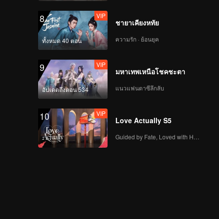
VIP
8
ชายาเคียงหทัย
PEANUT | Focus Cam
สเตจแรก CHUANG
ความรัก · ย้อนยุค
ทั้งหมด 40 ตอน
ASIA S2
VIP
9
มหาเทพเหนือโชคชะตา
SHOYA | Focus Cam ส
เตจแรก CHUANG ASIA
แนวแฟนตาซีลึกลับ
อัปเดตถึงตอน 534
S2
VIP
10
Love Actually S5
WANXIN | Focus Cam
สเตจแรก CHUANG
Guided by Fate, Loved with Heart
ASIA S2
GOU YI | Focus Cam ส
เตจแรก CHUANG ASIA
S2