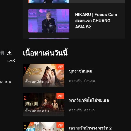
HIKARU | Focus Cam
สเตจแรก CHUANG
ASIA S2
JIAHAO | Focus Cam
สเตจแรก CHUANG
เต
เนื้อหาเด่นวันนี้
ASIA S2
แชร์
VIP
1
บุหงาซ่อนคม
DUY | Focus Cam สเต
จแรก CHUANG ASIA
ความรัก · ย้อนยุค
เวลาบน
ทั้งหมด 36 ตอน
S2
VIP
2
หากวินาทีนั้นไม่พบเธอ
DAVID | Focus Cam ส
เตจแรก CHUANG ASIA
ความรัก · ดราม่า
ทั้งหมด 33 ตอน
S2
VIP
3
เพราะรักนำทาง พาร์ท 2