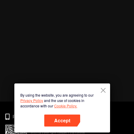
By using the website, you are agreeing to our
Privacy Policy
and the use of cookies in
accordance with our
Cookie Policy.
Phone
Accept
สแกนรหัส QR เพื่อดาวน์โหลด