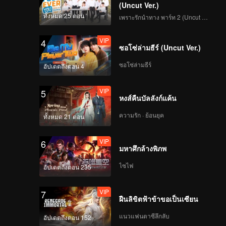
YUCHEN | Focus Cam
(Uncut Ver.)
สเตจแรก CHUANG
ทั้งหมด 25 ตอน
เพราะรักนำทาง พาร์ท 2 (Uncut Ver.)
ASIA S2
VIP
4
ซอโซ่ล่ามธีร์ (Uncut Ver.)
KK | Focus Cam สเตจ
แรก CHUANG ASIA S2
ซอโซ่ล่ามธีร์
อัปเดตถึงตอน 4
VIP
5
หงส์คืนบัลลังก์แค้น
SMART | Focus Cam
สเตจแรก CHUANG
ความรัก · ย้อนยุค
ทั้งหมด 21 ตอน
ASIA S2
VIP
6
มหาศึกล้างพิภพ
TADALEE | Focus
Cam สเตจแรก
ไซไฟ
อัปเดตถึงตอน 235
CHUANG ASIA S2
VIP
7
ฝืนลิขิตฟ้าข้าขอเป็นเซียน
KAO | Focus Cam สเต
จแรก CHUANG ASIA
แนวแฟนตาซีลึกลับ
อัปเดตถึงตอน 152
S2