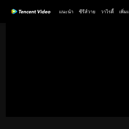
แนะนำ
ซีรีส์วาย
วาไรตี้
เพิ่ม