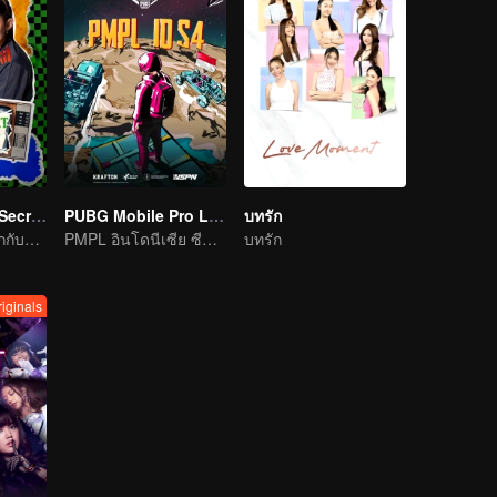
LOVE(X): Girls Secret Party
PUBG Mobile Pro League S4
บทรัก
สาว ๆ ควรจะสนุกกับชีวิตให้เต็มที่
PMPL อินโดนีเซีย ซีซั่น 4
บทรัก
iginals