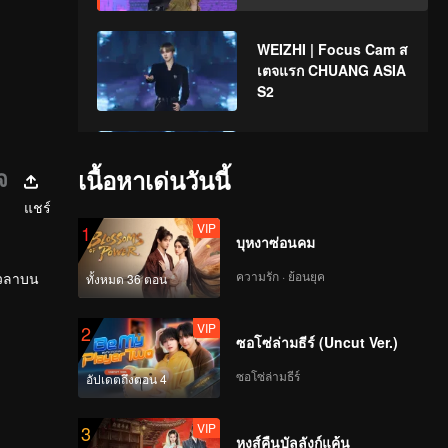
WEIZHI | Focus Cam ส
เตจแรก CHUANG ASIA
S2
KOSHIN | Focus Cam
สเตจแรก CHUANG
จ
เนื้อหาเด่นวันนี้
ASIA S2
แชร์
VIP
1
บุหงาซ่อนคม
HIKARU | Focus Cam
สเตจแรก CHUANG
ความรัก · ย้อนยุค
เวลาบน
ทั้งหมด 36 ตอน
ASIA S2
VIP
2
ซอโซ่ล่ามธีร์ (Uncut Ver.)
JIAHAO | Focus Cam
สเตจแรก CHUANG
ซอโซ่ล่ามธีร์
อัปเดตถึงตอน 4
ASIA S2
VIP
3
หงส์คืนบัลลังก์แค้น