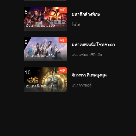
VIP
8
มหาศึกล้างพิภพ
TADALEE | Focus
Cam สเตจแรก
ไซไฟ
อัปเดตถึงตอน 235
CHUANG ASIA S2
VIP
9
มหาเทพเหนือโชคชะตา
KAO | Focus Cam สเต
จแรก CHUANG ASIA
แนวแฟนตาซีลึกลับ
อัปเดตถึงตอน 534
S2
VIP
10
จักรพรรดิเทพสูงสุด
PEANUT | Focus Cam
สเตจแรก CHUANG
แนวการต่อสู้
อัปเดตถึงตอน 611
ASIA S2
SHOYA | Focus Cam ส
เตจแรก CHUANG ASIA
S2