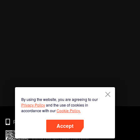
By using the website, you are agreeing to our
Privacy Policy
and the use of cookies in
accordance with our
Cookie Policy.
Phone
Accept
สแกนรหัส QR เพื่อดาวน์โหลด