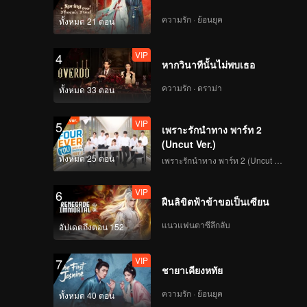
DUY | Focus Cam สเต
จแรก CHUANG ASIA
ความรัก · ย้อนยุค
ทั้งหมด 21 ตอน
S2
VIP
4
หากวินาทีนั้นไม่พบเธอ
DAVID | Focus Cam ส
เตจแรก CHUANG ASIA
ความรัก · ดราม่า
ทั้งหมด 33 ตอน
S2
VIP
5
เพราะรักนำทาง พาร์ท 2
YUCHEN | Focus Cam
(Uncut Ver.)
สเตจแรก CHUANG
ทั้งหมด 25 ตอน
เพราะรักนำทาง พาร์ท 2 (Uncut Ver.)
ASIA S2
VIP
6
ฝืนลิขิตฟ้าข้าขอเป็นเซียน
KK | Focus Cam สเตจ
แรก CHUANG ASIA S2
แนวแฟนตาซีลึกลับ
อัปเดตถึงตอน 152
VIP
7
ชายาเคียงหทัย
SMART | Focus Cam
สเตจแรก CHUANG
ความรัก · ย้อนยุค
ทั้งหมด 40 ตอน
ASIA S2