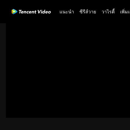
แนะนำ
ซีรีส์วาย
วาไรตี้
เพิ่ม