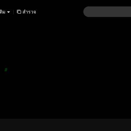
เติม
|
สำรวจ