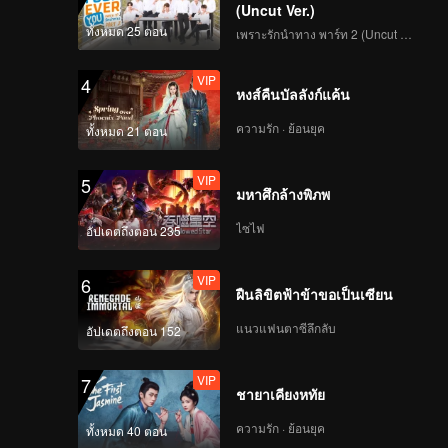
(Uncut Ver.)
ทั้งหมด 25 ตอน
เพราะรักนำทาง พาร์ท 2 (Uncut Ver.)
VIP
4
หงส์คืนบัลลังก์แค้น
ความรัก · ย้อนยุค
ทั้งหมด 21 ตอน
VIP
5
มหาศึกล้างพิภพ
ไซไฟ
อัปเดตถึงตอน 235
VIP
6
ฝืนลิขิตฟ้าข้าขอเป็นเซียน
แนวแฟนตาซีลึกลับ
อัปเดตถึงตอน 152
VIP
7
ชายาเคียงหทัย
ความรัก · ย้อนยุค
ทั้งหมด 40 ตอน