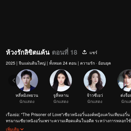
ห้วงรักลิขิตแค้น
ตอนที่ 18
แชร์
2025
|
จีนแผ่นดินใหญ่
|
ทั้งหมด 24 ตอน
|
ความรัก · ย้อนยุค
หลี่หมิงหยวน
จูลี่หลาน
จ้าวซีเยว่
ต่งจื่อ
นักแสดง
นักแสดง
นักแสดง
นักแ
เรื่องย่อ: "The Prisoner of Love"เซียวหนิงอวิ๋นองค์หญิงแคว้นเทียนอวิ๋
ทรมานเซียวหนิงอวิ๋นเพราะความเคียดแค้นในอดีต ระหว่างการหลอกใช้กลั
ต่างเผยความจริงใจ สุดท้ายจับมือปลีกวิเวกหลีกเร้นจากความวุ่นวาย
เพิ่มเติม