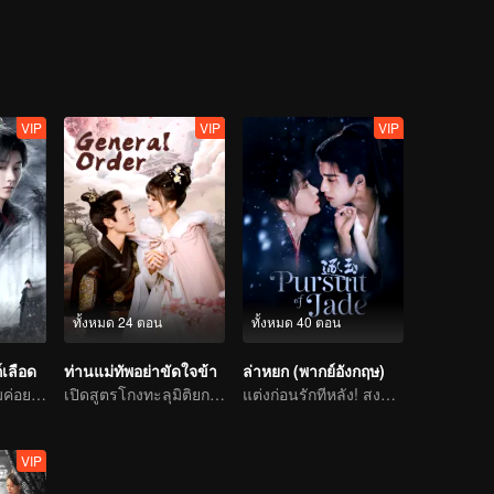
VIP
VIP
VIP
ทั้งหมด 24 ตอน
ทั้งหมด 40 ตอน
์เลือด
ท่านแม่ทัพอย่าขัดใจข้า
ล่าหยก (พากย์อังกฤษ)
มือสังหารสาวงามค่อย ๆ ไล่ล่าองค์ชายแสนรัก
เปิดสูตรโกงทะลุมิติยกทีม
แต่งก่อนรักทีหลัง! สงครามหลอมรักแท้
VIP