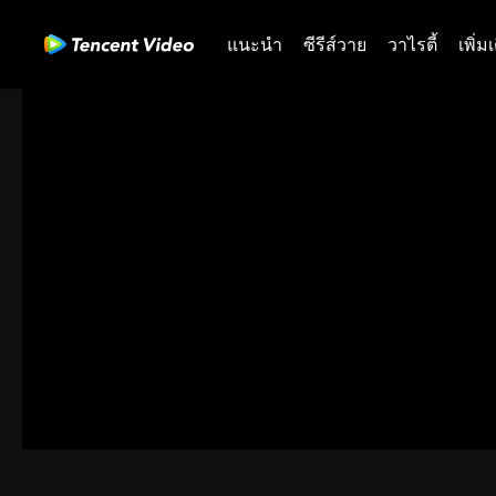
แนะนำ
ซีรีส์วาย
วาไรตี้
เพิ่ม