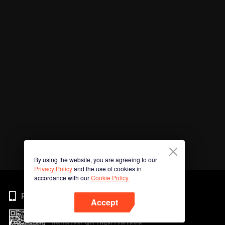
By using the website, you are agreeing to our
Privacy Policy
and the use of cookies in
accordance with our
Cookie Policy.
Phone
Accept
สแกนรหัส QR เพื่อดาวน์โหลด