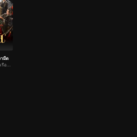
งามืด
สาวใช้ตกอับพิชิตเรือนหลัง