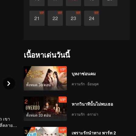
VIP
VIP
VIP
VIP
21
22
23
24
เนื้อหาเด่นวันนี้
VIP
1
บุหงาซ่อนคม
ความรัก · ย้อนยุค
ทั้งหมด 36 ตอน
VIP
2
หากวินาทีนั้นไม่พบเธอ
ความรัก · ดราม่า
ทั้งหมด 33 ตอน
ัว เขา
ลี่คลาย
VIP
3
เพราะรักนำทาง พาร์ท 2