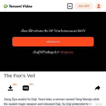
เปิด APP
th
เนื่อหานี้สำหรับสมาชิก VIP โปรดรับชมบนแอป WeTV
เล่นบนแอป
เพลิดเพลินกับซีรีส์ความคมชัดสูงอย่างลื่นไหล
เป็นผู้ใช้วีไอพีอยู่แล้ว?
เข้าสู่ระบบ
00:00:00
/
00:00:00
The Fox's Veil
Jiang Ziya sealed Su Daji. Years later, a woman named Yang Wanqiu stole
the sealed magic weapon and released Daji. Su Daji pretended to help Yang
More