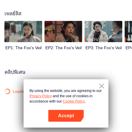
Wanqiu, but in fact, she secretly sucked her energy and used her to capture
Qiqiao Linglong's heart. Jiang Tianshi came to the rescue, but was injured by
เพลย์ลิส
Su Daji. At the critical moment, Yang Wanqiu awakened her soul and made a
choice...
จ่ายเงิน
จ่า
EP1: The Fox's Veil
EP2: The Fox's Veil
EP3: The Fox's Veil
EP4
คลิปพิเศษ
By using the website, you are agreeing to our
Loading…
Privacy Policy
and the use of cookies in
accordance with our
Cookie Policy.
Accept
เปิด APP