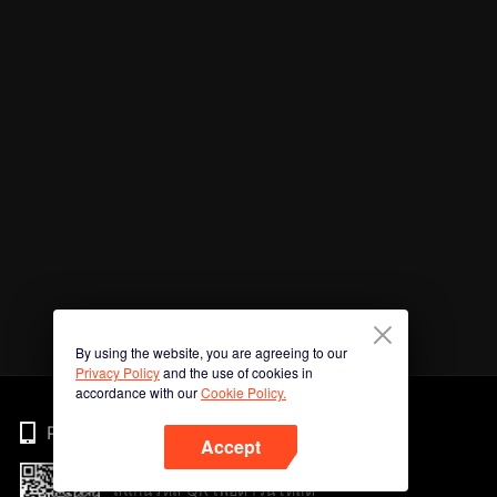
By using the website, you are agreeing to our
Privacy Policy
and the use of cookies in
accordance with our
Cookie Policy.
Phone
Accept
สแกนรหัส QR เพื่อดาวน์โหลด