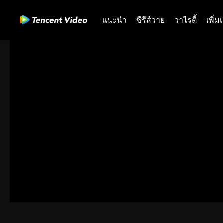
แนะนำ
ซีรีส์วาย
วาไรตี้
เพิ่ม