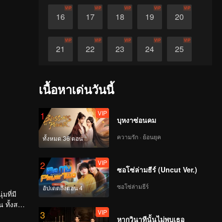
VIP
VIP
VIP
VIP
VIP
16
17
18
19
20
VIP
VIP
VIP
VIP
VIP
21
22
23
24
25
VIP
VIP
VIP
VIP
VIP
26
27
28
29
30
เนื้อหาเด่นวันนี้
VIP
1
บุหงาซ่อนคม
ความรัก · ย้อนยุค
ทั้งหมด 36 ตอน
VIP
2
ซอโซ่ล่ามธีร์ (Uncut Ver.)
ซอโซ่ล่ามธีร์
อัปเดตถึงตอน 4
มที่มี
 ทั้งสอง
VIP
3
หากวินาทีนั้นไม่พบเธอ