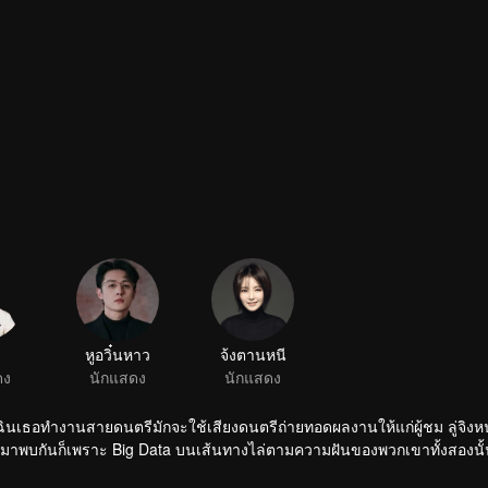
งเฉินเธอทำงานสายดนตรีมักจะใช้เสียงดนตรีถ่ายทอดผลงานให้แก่ผู้ชม ลู่จิงหนุ่
้มาพบกันก็เพราะ Big Data บนเส้นทางไล่ตามความฝันของพวกเขาทั้งสองนั้น