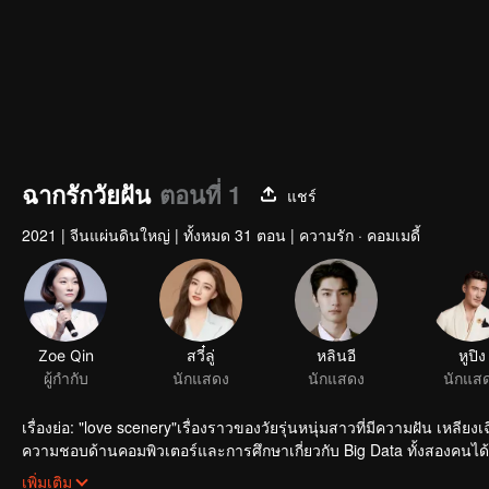
ฉากรักวัยฝัน
ตอนที่ 1
แชร์
2021
|
จีนแผ่นดินใหญ่
|
ทั้งหมด 31 ตอน
|
ความรัก · คอมเมดี้
เรื่องย่อ: "love scenery"เรื่องราวของวัยรุ่นหนุ่มสาวที่มีความฝัน เหลีย
ความชอบด้านคอมพิวเตอร์และการศึกษาเกี่ยวกับ Big Data ทั้งสองคนได
ค่อย ๆ ใกล้ชิดกัน ไว้ใจซึ่งกันและกัน
เพิ่มเติม