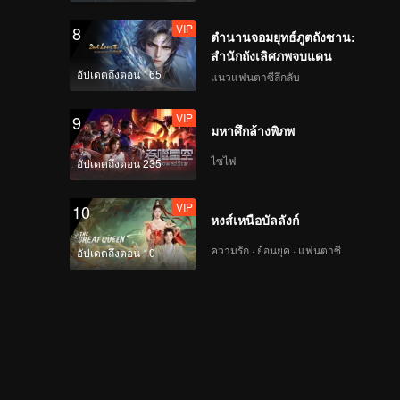
VIP
8
ตำนานจอมยุทธ์ภูตถังซาน:
สำนักถังเลิศภพจบแดน
อัปเดตถึงตอน 165
แนวแฟนตาซีลึกลับ
VIP
9
มหาศึกล้างพิภพ
ไซไฟ
อัปเดตถึงตอน 235
VIP
10
หงส์เหนือบัลลังก์
ความรัก · ย้อนยุค · แฟนตาซี
อัปเดตถึงตอน 10