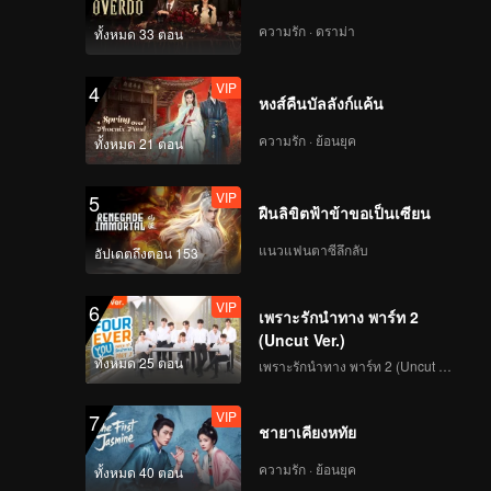
ความรัก · ดราม่า
ทั้งหมด 33 ตอน
VIP
4
หงส์คืนบัลลังก์แค้น
ความรัก · ย้อนยุค
ทั้งหมด 21 ตอน
VIP
5
ฝืนลิขิตฟ้าข้าขอเป็นเซียน
แนวแฟนตาซีลึกลับ
อัปเดตถึงตอน 153
VIP
6
เพราะรักนำทาง พาร์ท 2
(Uncut Ver.)
ทั้งหมด 25 ตอน
เพราะรักนำทาง พาร์ท 2 (Uncut Ver.)
VIP
7
ชายาเคียงหทัย
ความรัก · ย้อนยุค
ทั้งหมด 40 ตอน