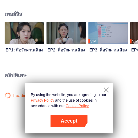
กลุ่มคนรักวัฒนธรรมสไตล์โบราณอย่างเงียบๆ เธอยังเฝ้าตั้งตารอจะได้ร่วมงานกับ
“เชียงชิงฉือ” เทพใหญ่ในวงการพากย์เสียงคนที่ทำให้หัวใจเต้นของตัวเองสักครั้ง
เพลย์ลิส
ด้วยโอกาสประจวบเหมาะ เธอบังเอิญได้พบกับม่อชิงเฉิงในฐานะ “เชียงชิงฉือ”ใน
งานอีเว้นท์หนึ่งโดยบังเอิญ ด้วยความช่วยเหลือของเพื่อนรัก ทั้งสองคนค่อย ๆ ใกล้
ชิดกันขึ้นเรื่อยๆ หลังจากนั้นม่อชิงเฉิงใช้ของอร่อยและเสียงเป็นเหยื่อล่อ เริ่มแผนการ
ไล่ตามความรักที่ค่อยๆ ล่อเธออย่างช้าๆ กว่ากู้เซิงจะรู้ตัว เธอก็ติดกับดักแสนหวานที่
ม่อชิงเชิงวางแผนไว้นานแล้วเป็นที่เรียบร้อย...
VIP
VIP
EP1: สื่อรักผ่านเสียง
EP2: สื่อรักผ่านเสียง
EP3: สื่อรักผ่านเสียง
EP4
คลิปพิเศษ
By using the website, you are agreeing to our
Loading…
Privacy Policy
and the use of cookies in
accordance with our
Cookie Policy.
Accept
เปิด APP