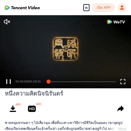
เปิด APP
th
หนึ่งความคิดนิจนิรันดร์
ชายหนุ่มธรรมดา ๆ ไป๋เสี่ยวฉุน เพื่อที่จะเสาะหาวิธีการมีชีวิตเป็นอมตะ เขาจุดธูป
เซียนเรียกเทพเซียนครั้งแล้วครั้งเล่า แต่ก็กลับถูกอสนีบาตฟาดอยู่ร่ำไป จนกระทั่ง
More