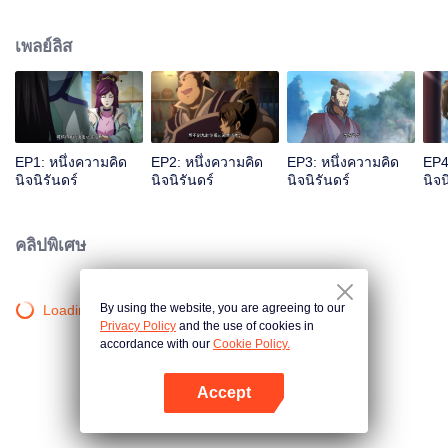
เจ้าสำนักหลี่ชิงโหวผู้นำทางปรากฏตัวขึ้น...แอนิเมชันสุดฮา ฉบับบำเพ็ญเซียน
เหมาอารมณ์ขันในหน้าร้อนนี้ของคุณ!
เพลย์ลิส
EP1: หนึ่งความคิด
EP2: หนึ่งความคิด
EP3: หนึ่งความคิด
EP4
นิจนิรันดร์
นิจนิรันดร์
นิจนิรันดร์
นิจน
คลิปพิเศษ
By using the website, you are agreeing to our
Loading…
Privacy Policy
and the use of cookies in
accordance with our
Cookie Policy.
Accept
เปิด APP