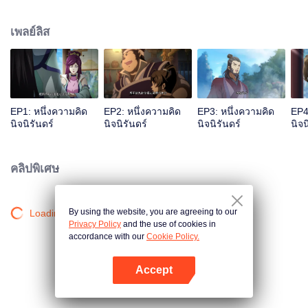
เจ้าสำนักหลี่ชิงโหวผู้นำทางปรากฏตัวขึ้น...แอนิเมชันสุดฮา ฉบับบำเพ็ญเซียน
เหมาอารมณ์ขันในหน้าร้อนนี้ของคุณ!
เพลย์ลิส
EP1: หนึ่งความคิด
EP2: หนึ่งความคิด
EP3: หนึ่งความคิด
EP4
นิจนิรันดร์
นิจนิรันดร์
นิจนิรันดร์
นิจน
คลิปพิเศษ
By using the website, you are agreeing to our
Loading…
Privacy Policy
and the use of cookies in
accordance with our
Cookie Policy.
Accept
เปิด APP