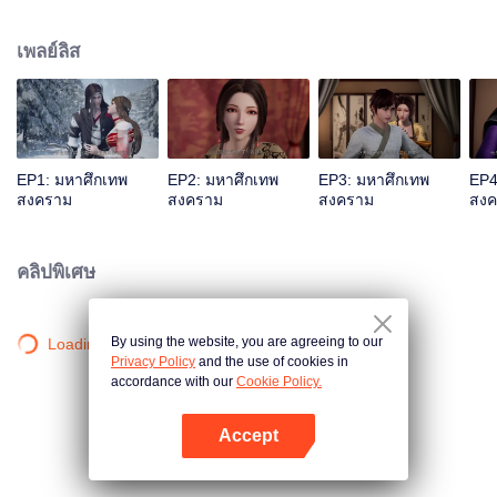
แผ่นดิน ฉินเฉินที่ต้องตายแน่แล้วกลับปลุกพลังของกระบี่ลึกลับขึ้นมาได้โดย
บังเอิญ.... หนุ่มน้อยคนหนึ่งที่ชื่อเดียวกันสืบต่อปณิธานของฉินเฉิน ในฐานะหลานรัก
เพลย์ลิส
ของอ๋องติ้งอู่เทพทหารแห่งแคว้นต้าฉิน ทว่าประวัติของบิดานั้นเป็นปริศนา สองแม่
ลูกจึงถูกปฏิบัติด้วยอย่างเย็นชาในจวนอ๋องติ้งอู่และต้องพึ่งพากันเพื่อเอาตัวรอด เพื่อ
จะเขียนตำนานผู้แข็งแกร่งในอดีตขึ้นใหม่ และเพื่อปกป้องทุกสิ่งที่ตนเองรัก ฉินเฉิน
จึงตัดสินใจแบกภาระใหญ่หลวงในการปกป้องแคว้นทั้งห้าของใต้หล้า และก้าวสู่
เส้นทางแห่งวรยุทธ์อีกครั้งหนึ่ง
EP1: มหาศึกเทพ
EP2: มหาศึกเทพ
EP3: มหาศึกเทพ
EP4
สงคราม
สงคราม
สงคราม
สงค
คลิปพิเศษ
By using the website, you are agreeing to our
Loading…
Privacy Policy
and the use of cookies in
accordance with our
Cookie Policy.
Accept
เปิด APP