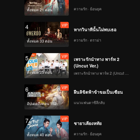
Attention(Moving
Ver.)
ความรัก · ย้อนยุค
ทั้งหมด 21 ตอน
VIP
4
หากวินาทีนั้นไม่พบเธอ
VIP
Still Monster(Moving
Ver.)
ความรัก · ดราม่า
ทั้งหมด 33 ตอน
VIP
5
เพราะรักนำทาง พาร์ท 2
VIP
Under The Moon
(Uncut Ver.)
Road(Moving Ver.)
ทั้งหมด 25 ตอน
เพราะรักนำทาง พาร์ท 2 (Uncut Ver.)
VIP
6
ฝืนลิขิตฟ้าข้าขอเป็นเซียน
VIP
Super(Moving Ver.)
แนวแฟนตาซีลึกลับ
อัปเดตถึงตอน 152
VIP
7
ชายาเคียงหทัย
VIP
True Love(Moving
Ver.)
ความรัก · ย้อนยุค
ทั้งหมด 40 ตอน