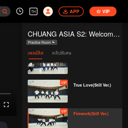
APP
VIP
TH
VIP
Under The Moon
CHUANG ASIA S2: Welcome to Practice Room
Road(Still Ver.)
Practice Room
เพลย์ลิส
คลิปพิเศษ
VIP
Super(Still Ver.)
VIP
True Love(Still Ver.)
VIP
Firework(Still Ver.)