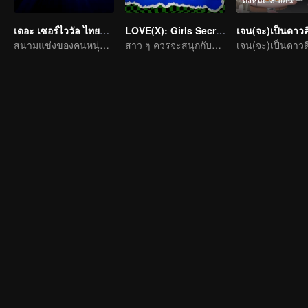
เดอะ เซอร์ไววัล ไทยแลนด์ (Uncut Ver.)
LOVE(X): Girls Secret Party
เจน(จะ)เป็นดาว
สนามแข่งของคนหนุ่มสาวในการตามหาความฝัน
สาว ๆ ควรจะสนุกกับชีวิตให้เต็มที่
เจน(จะ)เป็นดาว