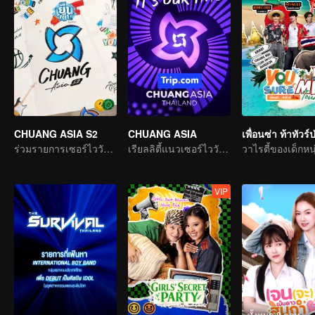
CHUANG ASIA S2
CHUANG ASIA
เพื่อนซ่า ท้าทัวร์
ร่วมรายการเซอร์ไววัลแห่งเอเชีย เลือกไอดอลที่คุณชอบ
เรียลลิตี้แนวเซอร์ไววัลไอดอลเกิร์ลกรุ๊ป
วาไรตี้ของเด็กหนุ
VIP
ทั้งหมด 8 ตอน