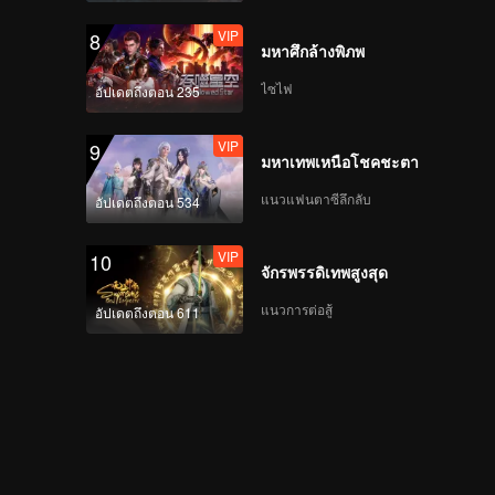
VIP
8
มหาศึกล้างพิภพ
VIP
Firework(Moving Ver.)
ไซไฟ
อัปเดตถึงตอน 235
VIP
9
มหาเทพเหนือโชคชะตา
VIP
Mic Drop(Still Ver.)
แนวแฟนตาซีลึกลับ
อัปเดตถึงตอน 534
VIP
10
จักรพรรดิเทพสูงสุด
VIP
Crush(Still Ver.)
แนวการต่อสู้
อัปเดตถึงตอน 611
VIP
Last Fireworks of the
Summer Night(Still
Ver.)
VIP