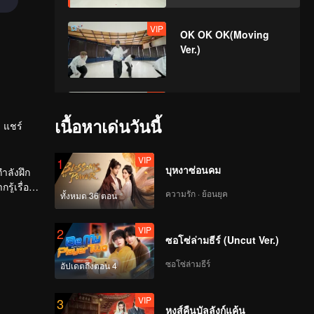
VIP
OK OK OK(Moving
Ver.)
VIP
A(Moving Ver.)
เนื้อหาเด่นวันนี้
แชร์
VIP
1
บุหงาซ่อนคม
VIP
ำลังฝึก
Bad News(Moving
ู้เรื่อง
Ver.)
ความรัก · ย้อนยุค
ทั้งหมด 36 ตอน
VIP
2
ซอโซ่ล่ามธีร์ (Uncut Ver.)
VIP
Hard To Say(Moving
Ver.)
ซอโซ่ล่ามธีร์
อัปเดตถึงตอน 4
VIP
3
หงส์คืนบัลลังก์แค้น
VIP