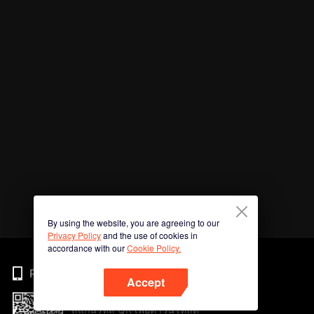
By using the website, you are agreeing to our
Privacy Policy
and the use of cookies in
accordance with our
Cookie Policy.
Phone
Accept
สแกนรหัส QR เพื่อดาวน์โหลด