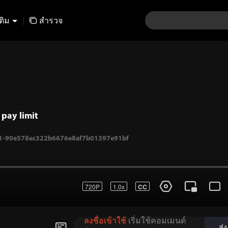
เติม
|
สำรวจ
pay limit
720P
1.0x
CC
.-1-90e578ec322b6676e8af7b01397e91bf
ลงชื่อเข้าใช้
เริ่มใช้คอมเมนต์
ส่ง