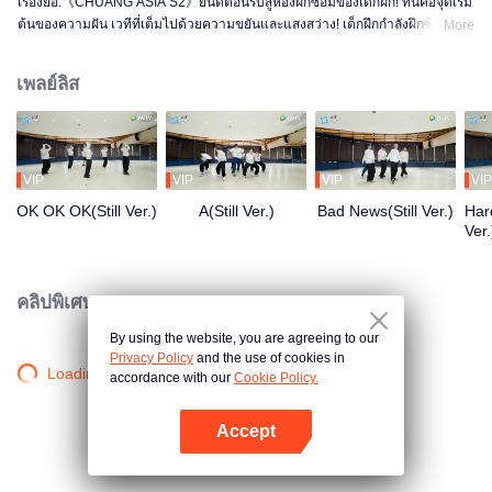
เรื่องย่อ:《CHUANG ASIA S2》ยินดีต้อนรับสู่ห้องฝึกซ้อมของเด็กฝึก! ที่นี่คือจุดเริ่ม
ต้นของความฝัน เวทีที่เต็มไปด้วยความขยันและแสงสว่าง! เด็กฝึกกำลังฝึกซ้อม
More
อย่างเต็มที่ เพื่อให้ได้เปล่งประกายในเวทีในวันหนึ่ง ตั้งแต่เช้าจรดค่ำ จากความไม่
ชำนาญจนถึงความคล่องแคล่ว ทุกก้าวคือการเปลี่ยนแปลง อยากรู้เรื่องราวในห้อง
เพลย์ลิส
ฝึกซ้อมของพวกเขามั้ย?
VIP
VIP
VIP
VIP
OK OK OK(Still Ver.)
A(Still Ver.)
Bad News(Still Ver.)
Hard
Ver.
คลิปพิเศษ
By using the website, you are agreeing to our
Privacy Policy
and the use of cookies in
Loading…
accordance with our
Cookie Policy.
Accept
เปิด APP