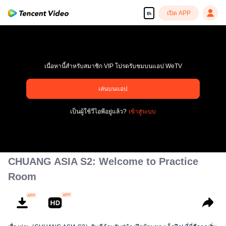
เปิด APP
th
เนื่อหานี้สำหรับสมาชิก VIP โปรดรับชมบนแอป WeTV
เล่นบนแอป
pay limit
เป็นผู้ใช้วีไอพีอยู่แล้ว?
เข้าสู่ระบบ
รหัสข้อผิดพลาด: 70013083.-1-11ea61acc6641c018b38ede4f808d5b3
00:00:00
/
00:00:00
CHUANG ASIA S2: Welcome to Practice
Room