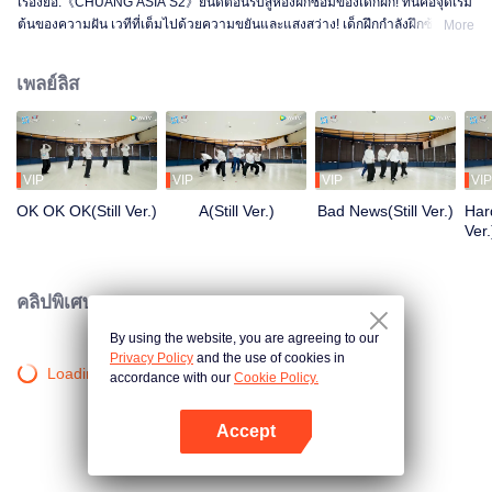
เรื่องย่อ:《CHUANG ASIA S2》ยินดีต้อนรับสู่ห้องฝึกซ้อมของเด็กฝึก! ที่นี่คือจุดเริ่ม
ต้นของความฝัน เวทีที่เต็มไปด้วยความขยันและแสงสว่าง! เด็กฝึกกำลังฝึกซ้อม
More
อย่างเต็มที่ เพื่อให้ได้เปล่งประกายในเวทีในวันหนึ่ง ตั้งแต่เช้าจรดค่ำ จากความไม่
ชำนาญจนถึงความคล่องแคล่ว ทุกก้าวคือการเปลี่ยนแปลง อยากรู้เรื่องราวในห้อง
เพลย์ลิส
ฝึกซ้อมของพวกเขามั้ย?
VIP
VIP
VIP
VIP
OK OK OK(Still Ver.)
A(Still Ver.)
Bad News(Still Ver.)
Hard
Ver.
คลิปพิเศษ
By using the website, you are agreeing to our
Privacy Policy
and the use of cookies in
Loading…
accordance with our
Cookie Policy.
Accept
เปิด APP