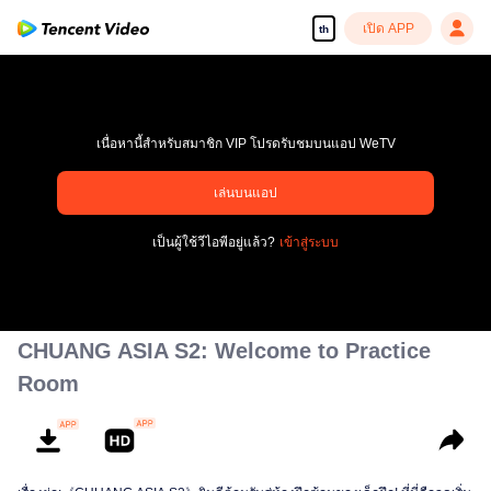
เปิด APP
th
เนื่อหานี้สำหรับสมาชิก VIP โปรดรับชมบนแอป WeTV
pay limit
เล่นบนแอป
รหัสข้อผิดพลาด: 70013083.-1-4ce83f1111a22e33f06825880c623e50
เป็นผู้ใช้วีไอพีอยู่แล้ว?
เข้าสู่ระบบ
00:00:00
/
00:00:00
CHUANG ASIA S2: Welcome to Practice
Room