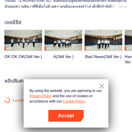
เรื่องย่อ:《CHUANG ASIA S2》ยินดีต้อนรับสู่ห้องฝึกซ้อมของเด็กฝึก! ที่นี่คือจุดเริ่ม
ต้นของความฝัน เวทีที่เต็มไปด้วยความขยันและแสงสว่าง! เด็กฝึกกำลังฝึกซ้อม
More
อย่างเต็มที่ เพื่อให้ได้เปล่งประกายในเวทีในวันหนึ่ง ตั้งแต่เช้าจรดค่ำ จากความไม่
ชำนาญจนถึงความคล่องแคล่ว ทุกก้าวคือการเปลี่ยนแปลง อยากรู้เรื่องราวในห้อง
เพลย์ลิส
ฝึกซ้อมของพวกเขามั้ย?
VIP
VIP
VIP
VIP
OK OK OK(Still Ver.)
A(Still Ver.)
Bad News(Still Ver.)
Hard
Ver.
คลิปพิเศษ
By using the website, you are agreeing to our
Privacy Policy
and the use of cookies in
Loading…
accordance with our
Cookie Policy.
Accept
เปิด APP