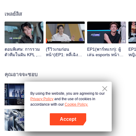
เพลย์ลิส
VIP
ตอนพิเศษ: การรวม
(รีวิวเกมก่อน
EP1(พาร์ทแรก): ผู้
EP1
ตัวทีมในฝัน KPL ,
หน้า)EP1: หลี่เฉิงซ่
เล่น esports หน้า
หญิ
ทดสอบความสามารถ
วนสารภาพว่าเป็น
ใหม่ 25 คนเข้าร่วมสู่
เยา
รอบแรกของนักกีฬา
“พ่อนมเต็มตัว” แต่
Water Fight ใครจะ
อีสปอร์ตหน้าใหม่ 25
กลับต้องซึมซะงั้น ?
ได้เข้าสู่อันดับแดงดำ
คุณอาจจะชอบ
คน
กันนะ
By using the website, you are agreeing to our
An Exciting Offer S6
Privacy Policy
and the use of cookies in
accordance with our
Cookie Policy.
Accept
We Are The Champions S4
เปิด APP