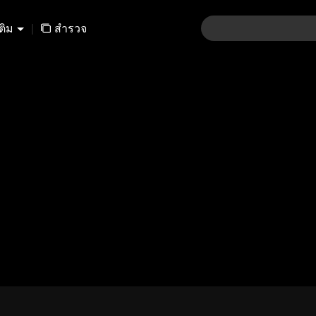
เติม
|
สำรวจ