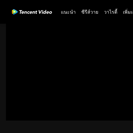
แนะนำ
ซีรีส์วาย
วาไรตี้
เพิ่ม