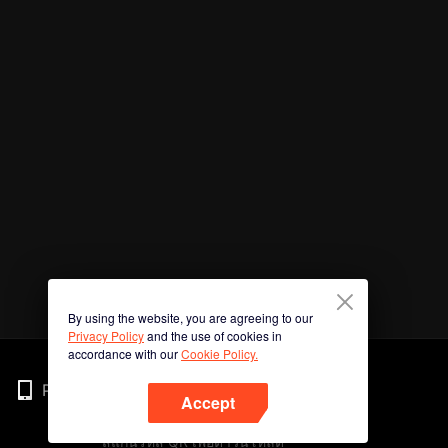
By using the website, you are agreeing to our
Privacy Policy
and the use of cookies in
accordance with our
Cookie Policy.
Phone
Accept
สแกนรหัส QR เพื่อดาวน์โหลด