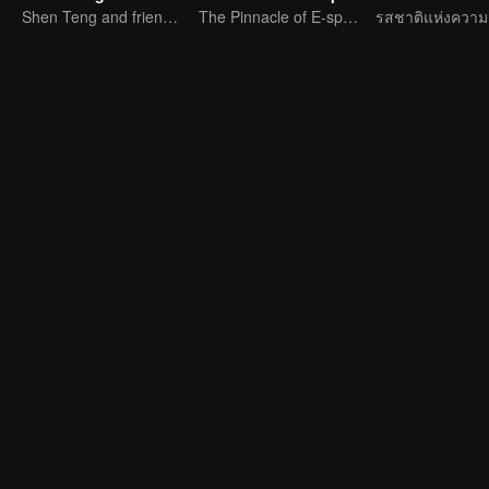
Shen Teng and friends' happy outing
The Pinnacle of E-sports Variety Shows
รสชาติแห่งความ