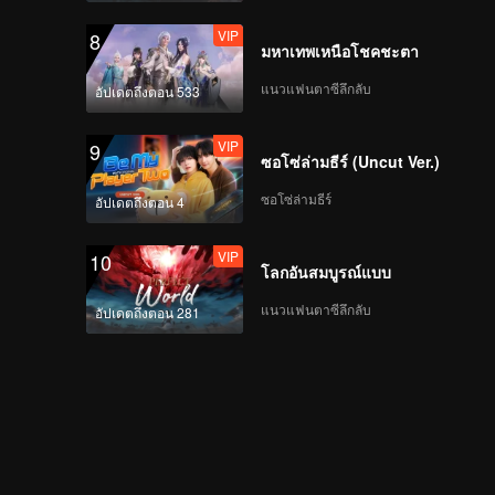
VIP
《半熟恋人》第四季
8
มหาเทพเหนือโชคชะตา
EP03下 海外版 第1
版.mp4
แนวแฟนตาซีลึกลับ
อัปเดตถึงตอน 533
VIP
VIP
《半熟恋人》第四季 加
9
ซอโซ่ล่ามธีร์ (Uncut Ver.)
更版 EP03 海外版 第一
版
ซอโซ่ล่ามธีร์
อัปเดตถึงตอน 4
VIP
VIP
《陪你看半熟》第四季
10
โลกอันสมบูรณ์แบบ
EP03 海外版 第一版
แนวแฟนตาซีลึกลับ
อัปเดตถึงตอน 281
《半熟恋人》第四季
EP04上 海外版 第1版
《半熟恋人》第四季