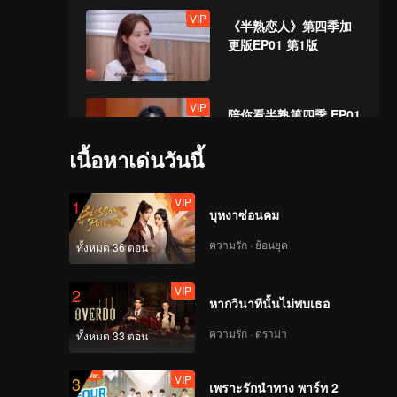
VIP
《半熟恋人》第四季加
更版EP01 第1版
VIP
陪你看半熟第四季 EP01
第1版
เนื้อหาเด่นวันนี้
VIP
《半熟恋人》第四季
1
บุหงาซ่อนคม
EP02上 海外版 第1
版.mp4
ความรัก · ย้อนยุค
ทั้งหมด 36 ตอน
VIP
《半熟恋人》第四季
2
หากวินาทีนั้นไม่พบเธอ
EP02中 海外版 第1版
ความรัก · ดราม่า
ทั้งหมด 33 ตอน
VIP
《半熟恋人》第四季
3
เพราะรักนำทาง พาร์ท 2