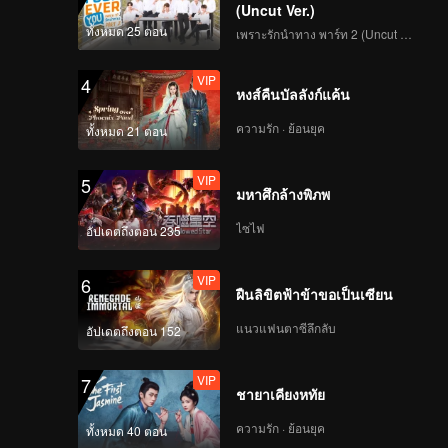
EP02下 海外版 第1
(Uncut Ver.)
版.mp4
ทั้งหมด 25 ตอน
เพราะรักนำทาง พาร์ท 2 (Uncut Ver.)
VIP
VIP
《半熟恋人》第四季 加
4
หงส์คืนบัลลังก์แค้น
更版 EP02 海外版 第一
版
ความรัก · ย้อนยุค
ทั้งหมด 21 ตอน
VIP
VIP
《陪你看半熟》第四季
5
มหาศึกล้างพิภพ
EP02 海外版 第一版
ไซไฟ
อัปเดตถึงตอน 235
VIP
《半熟恋人》第四季
6
ฝืนลิขิตฟ้าข้าขอเป็นเซียน
EP03上 海外版 第1
版.mp4
แนวแฟนตาซีลึกลับ
อัปเดตถึงตอน 152
VIP
《半熟恋人》第四季
7
ชายาเคียงหทัย
EP03中 海外版 第1
版.mp4
ความรัก · ย้อนยุค
ทั้งหมด 40 ตอน