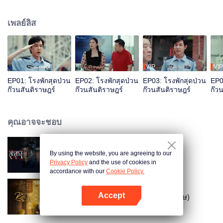
เพลย์ลิส
VIP
VIP
EP01: โรงพักสุดป่วน
EP02: โรงพักสุดป่วน
EP03: โรงพักสุดป่วน
EP0
ก๊วนสันติราษฎร์
ก๊วนสันติราษฎร์
ก๊วนสันติราษฎร์
ก๊ว
คุณอาจจะชอบ
By using the website, you are agreeing to our
หักเหลี่ยมทรชน
Privacy Policy
and the use of cookies in
accordance with our
Cookie Policy.
Accept
ป่วนหัวใจหมอเทวดา (พากย์อังกฤษ)
เปิด APP