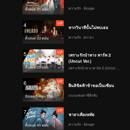
ความรัก · ย้อนยุค
ทั้งหมด 21 ตอน
VIP
4
หากวินาทีนั้นไม่พบเธอ
ความรัก · ดราม่า
ทั้งหมด 33 ตอน
VIP
5
เพราะรักนำทาง พาร์ท 2
(Uncut Ver.)
ทั้งหมด 25 ตอน
เพราะรักนำทาง พาร์ท 2 (Uncut Ver.)
VIP
6
ฝืนลิขิตฟ้าข้าขอเป็นเซียน
แนวแฟนตาซีลึกลับ
อัปเดตถึงตอน 152
VIP
7
ชายาเคียงหทัย
ความรัก · ย้อนยุค
ทั้งหมด 40 ตอน