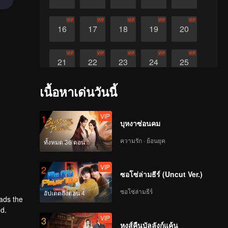
VIP
VIP
VIP
VIP
VIP
16
17
18
19
20
VIP
VIP
VIP
VIP
VIP
21
22
23
24
25
เนื้อหาเด่นวันนี้
VIP
26
VIP
1
บุหงาซ่อนคม
ความรัก · ย้อนยุค
ทั้งหมด 36 ตอน
VIP
2
ซอโซ่ล่ามธีร์ (Uncut Ver.)
ซอโซ่ล่ามธีร์
อัปเดตถึงตอน 4
ads the
nd.
VIP
3
หงส์คืนบัลลังก์แค้น