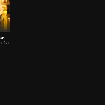
ป่วนหัวใจหมอเทวดา (พากย์อังกฤษ)
วเมือง