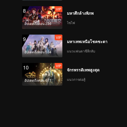
VIP
8
มหาศึกล้างพิภพ
ไซไฟ
อัปเดตถึงตอน 235
VIP
9
มหาเทพเหนือโชคชะตา
แนวแฟนตาซีลึกลับ
อัปเดตถึงตอน 534
VIP
10
จักรพรรดิเทพสูงสุด
แนวการต่อสู้
อัปเดตถึงตอน 611