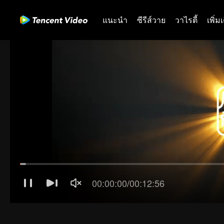
แนะนำ
ซีรีส์วาย
วาไรตี้
เพิ่ม