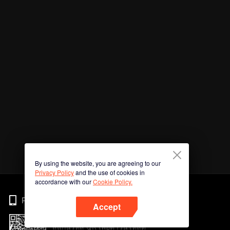
By using the website, you are agreeing to our
Privacy Policy
and the use of cookies in
accordance with our
Cookie Policy.
Phone
Accept
สแกนรหัส QR เพื่อดาวน์โหลด