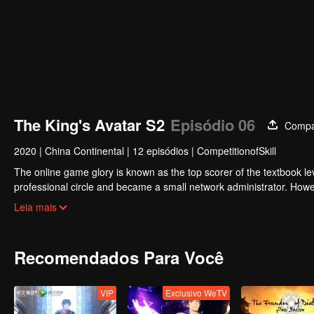
The King's Avatar S2
Episódio 06
Compar
2020
|
China Continental
|
12 episódios
|
CompetitionofSkill
The online game glory is known as the top scorer of the textbook lev
professional circle and became a small network administrator. Howe
tenth district, I re-entered the game, with memories of the past, 
Leia mais
Recomendados Para Você
VIP
Exclusivo WeTV