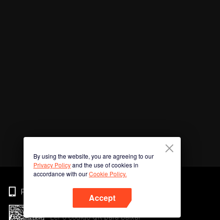
By using the website, you are agreeing to our
Privacy Policy
and the use of cookies in
accordance with our
Cookie Policy.
Phone
Accept
Ler o código QR para baixar