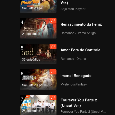
Ver.)
Saiu até o Ep4
Seja Meu Player 2
VIP
4
Renascimento da Fênix
Romance · Drama Antigo
21 episódios
VIP
5
Amor Fora de Controle
Romance · Drama
33 episódios
VIP
6
Imortal Renegado
MysteriousFantasy
Saiu até o Ep153
VIP
7
Fourever You Parte 2
(Uncut Ver.)
25 episódios
Fourever You Parte 2 (Uncut Ver.)