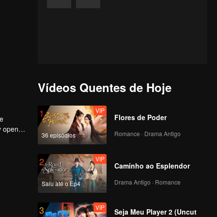
Vídeos Quentes de Hoje
VIP
1
Flores de Poder
he
ly opened
Romance · Drama Antigo
36 episódios
VIP
2
Caminho ao Esplendor
Drama Antigo · Romance
Saiu até o Ep4
VIP
3
Seja Meu Player 2 (Uncut