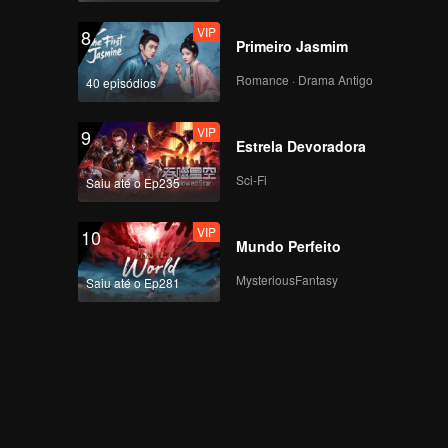
VIP
8
Primeiro Jasmim
Romance · Drama Antigo
40 episódios
VIP
9
Estrela Devoradora
Sci-Fi
Saiu até o Ep235
VIP
10
Mundo Perfeito
MysteriousFantasy
Saiu até o Ep281