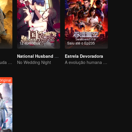
12 episódios
Saiu até o Ep235
National Husband Bring Home SS1
Estrela Devoradora
jovem mágico ajuda os povos
No Wedding Night
A evolução humana é a única resposta.
Original