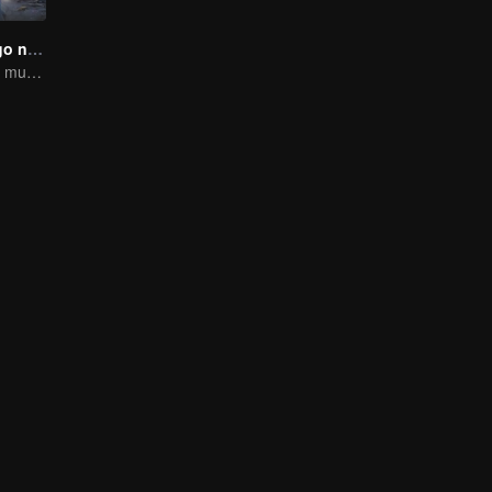
Se você for pego no livro
sendo o vilão no mundo do livro