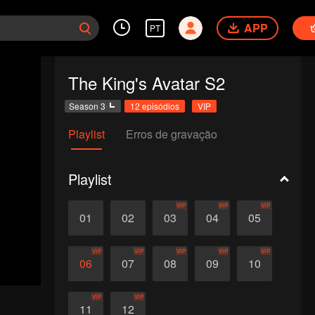
APP
PT
The King's Avatar S2
Season 3
12 episódios
VIP
Playlist
Erros de gravação
Playlist
VIP
VIP
VIP
01
02
03
04
05
VIP
VIP
VIP
VIP
VIP
06
07
08
09
10
VIP
VIP
11
12