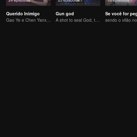
Querido Inimigo
Gun god
Gao Ye e Chen Yanxi: De melhores amigas a inimigas juradas
A shot to seal God, this is our battle!