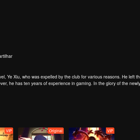
tilhar
el, Ye Xiu, who was expelled by the club for various reasons. He left t
ver, he has ten years of experience in gaming. In the glory of the new
and an unfinished homemade weapon, began to return to the peak.
VIP
Original
VIP