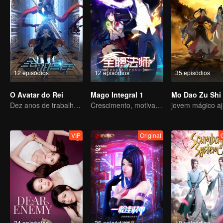
12 episódios
12 episódios
35 episódios
O Avatar do Rei
Mago Integral 1
Mo Dao Zu Shi
Dez anos de trabalho para escrever a glória do e-sports
Crescimento, motivação e auto-aperfeiçoamento
VIP
Original
24 episódios
25 episódios
10 episódios