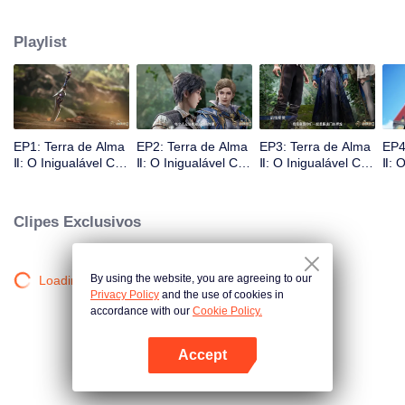
relativo declínio. Nasceu um homem extremamente talentoso. Os novos
Shrek Seven Monsters podem reviver a Seita Tang e trazê-la de volta à
Playlist
glória? Uma besta de alma de mais de um milhão de anos; Electrolux que
pode escolher estrelas; O novo sistema de utensílios da alma que levou ao
declínio da Seita Tang... Muitos segredos serão revelados.
EP1: Terra de Alma
EP2: Terra de Alma
EP3: Terra de Alma
EP4
Ⅱ: O Inigualável Clã
Ⅱ: O Inigualável Clã
Ⅱ: O Inigualável Clã
Ⅱ: O
Tang
Tang
Tang
Tan
Clipes Exclusivos
By using the website, you are agreeing to our
Loading…
Privacy Policy
and the use of cookies in
accordance with our
Cookie Policy.
Accept
Abra o programa