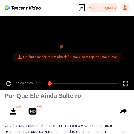
Abra o programa
pt
00:00:00
/
00:45:21
Por Que Ele Ainda Solteiro
Uma história sobre um homem que, à primeira vista, pode parecer
excêntrico, mas que, na verdade, é bondoso, e como o mundo
Mais