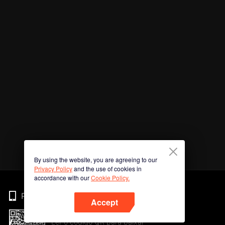
By using the website, you are agreeing to our
Privacy Policy
and the use of cookies in
accordance with our
Cookie Policy.
Phone
Accept
Ler o código QR para baixar