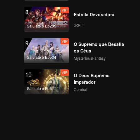
VIP
8
Estrela Devoradora
Trailer
Trailer 36: Amor além
da Morte
Sci-Fi
Saiu até o Ep235
VIP
9
O Supremo que Desafia
Trailer
Trailer 37: Amor além
os Céus
da Morte
Saiu até o Ep534
MysteriousFantasy
VIP
10
O Deus Supremo
Trailer
Trailer 38: Amor além
Imperador
da Morte
Saiu até o Ep611
Combat
Trailer
Trailer 39: Amor além
da Morte
Trailer