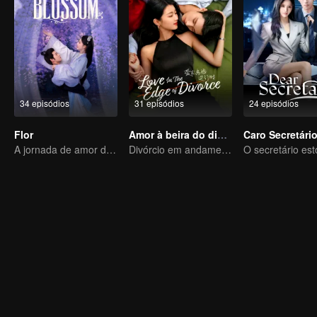
34 episódios
31 episódios
24 episódios
Flor
Amor à beira do divórcio
Caro Secretári
A jornada de amor de Meng Ziyi e Li Yunrui
Divórcio em andamento, paixão no momento certo