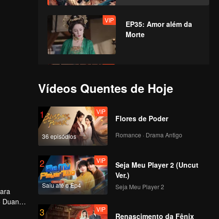
VIP
EP35: Amor além da
Morte
VIP
EP36: Amor além da
Morte
Vídeos Quentes de Hoje
VIP
1
Flores de Poder
VIP
EP37: Amor além da
Morte
Romance · Drama Antigo
36 episódios
VIP
2
Seja Meu Player 2 (Uncut
VIP
EP38: Amor além da
Ver.)
Morte
Saiu até o Ep4
Seja Meu Player 2
para
o Duan
VIP
3
ocultas
Renascimento da Fênix
VIP