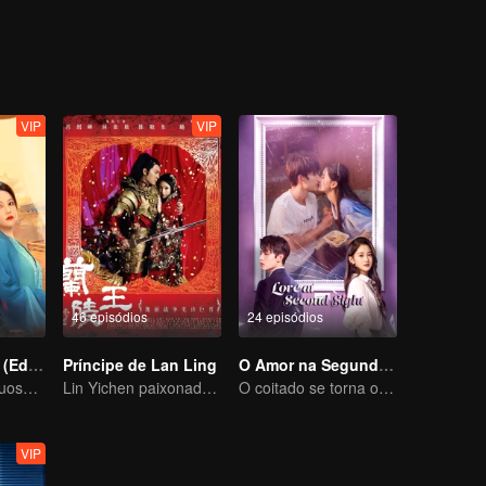
e a solidão que He Simu tem suportado. Apesar da efêmera vida de u
anos que ainda conserva a aparência de uma jovem garota, ambos re
VIP
VIP
46 episódios
24 episódios
Amor Roubado (Edição Especial)
Príncipe de Lan Ling
O Amor na Segunda Visão
O general impetuoso conquista seu amor
Lin Yichen paixonado pelo Feng Shaofeng
O coitado se torna o CEO dominador e persegue seu primeiro amor
VIP