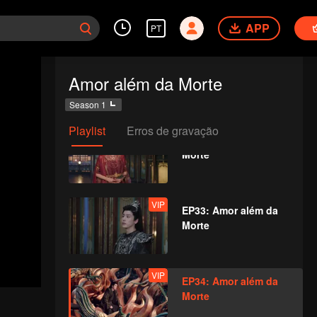
Morte
APP
PT
VIP
EP31: Amor além da
Amor além da Morte
Morte
Season 1
Playlist
Erros de gravação
VIP
EP32: Amor além da
Morte
VIP
EP33: Amor além da
Morte
VIP
EP34: Amor além da
Morte