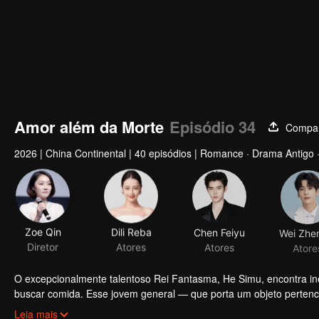
Amor além da Morte
Episódio 34
Compar
2026
|
China Continental
|
40 episódios
|
Romance · Drama Antigo ·
Zoe Qin
Dili Reba
Chen Feiyu
Diretor
Atores
Atores
Atore
O excepcionalmente talentoso Rei Fantasma, He Simu, encontra i
buscar comida. Esse jovem general — que porta um objeto perten
Xu. À medida que testam um ao outro por meio de interações suti
Leia mais