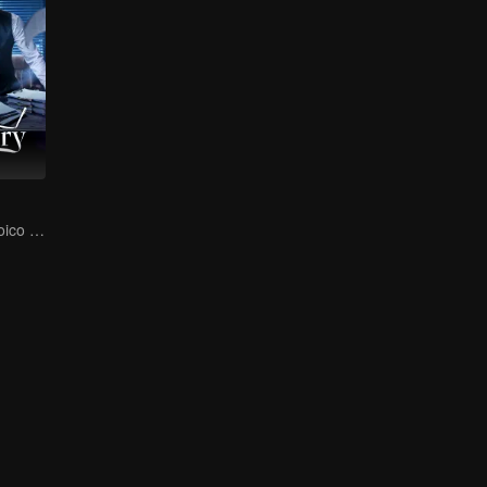
o
O secretário estoico e sua bela chefe