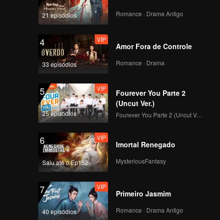
EP39: Amor além da
m mortal
Morte
sistem à
Romance · Drama Antigo
21 episódios
VIP
4
Amor Fora de Controle
VIP
EP40: Amor além da
Morte
Romance · Drama
33 episódios
VIP
5
Fourever You Parte 2
VIP
Final de estar juntos
(Uncut Ver.)
25 episódios
Fourever You Parte 2 (Uncut Ver.)
VIP
6
Imortal Renegado
Trailer
Trailer 34: Amor além
da Morte
MysteriousFantasy
Saiu até o Ep152
VIP
7
Primeiro Jasmim
Trailer
Trailer 35: Amor além
da Morte
Romance · Drama Antigo
40 episódios