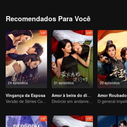
no coração de Duan Xu. Por sua vez, Duan Xu descobre a firmeza 
— que não ultrapassa cem anos — e da fantasma de quatrocentos 
implacável passagem do tempo por meio de seu amor.
Recomendados Para Você
VIP
VIP
24 episódios
31 episódios
20 episódios
Vingança da Esposa
Amor à beira do divórcio
Versão de Séries Curtas “A Tentação de voltar para casa”
Divórcio em andamento, paixão no momento certo
VIP
VIP