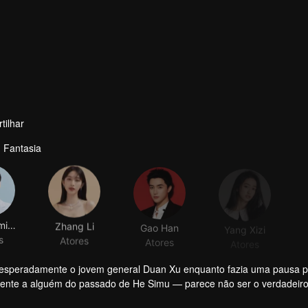
tilhar
 Fantasia
Wei Zheming
Zhang Li
Gao Han
Yang Xizi
s
Atores
Atores
Atores
nesperadamente o jovem general Duan Xu enquanto fazia uma pausa 
cente a alguém do passado de He Simu — parece não ser o verdadeir
s, He Simu desvenda gradualmente o passado sombrio e as aspirações 