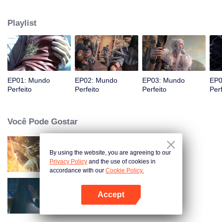
desconhecidas até que ele seja capaz de se tornar uma pessoa que pode
realmente abalar o mundo.
Playlist
EP01: Mundo
EP02: Mundo
EP03: Mundo
EP0
Perfeito
Perfeito
Perfeito
Perf
Você Pode Gostar
By using the website, you are agreeing to our
Mundo dos Imortais
Privacy Policy
and the use of cookies in
accordance with our
Cookie Policy.
Accept
Fights Break Sphere S3
Abra o programa