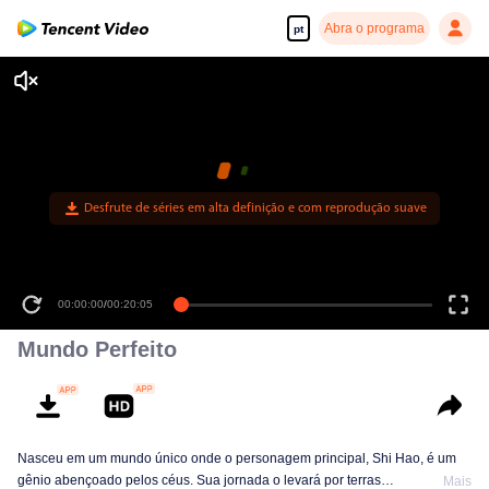
Abra o programa
pt
Desfrute de séries em alta definição e com reprodução suave
00:00:00
/
00:20:05
Mundo Perfeito
Nasceu em um mundo único onde o personagem principal, Shi Hao, é um
gênio abençoado pelos céus. Sua jornada o levará por terras
Mais