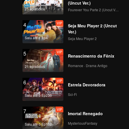
(Uncut Ver.)
VIP
VIP
25 episódios
Fourever You Parte 2 (Uncut Ver.)
231
232
VIP
4
Seja Meu Player 2 (Uncut
VIP
VIP
233
234
Ver.)
Saiu até o Ep4
Seja Meu Player 2
VIP
VIP
235
236
VIP
5
Renascimento da Fênix
VIP
VIP
Romance · Drama Antigo
21 episódios
237
238
VIP
6
VIP
VIP
Estrela Devoradora
239
240
Sci-Fi
Saiu até o Ep235
VIP
7
Imortal Renegado
MysteriousFantasy
Saiu até o Ep152