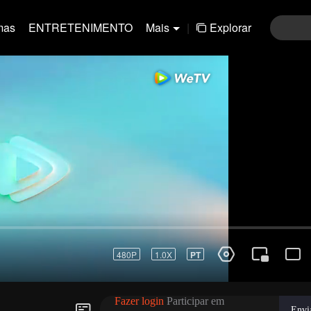
mas
ENTRETENIMENTO
Mais
|
Explorar
01-30
31-60
61-90
91-120
121-15