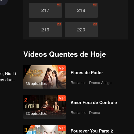
VIP
VIP
217
218
VIP
VIP
219
220
VIP
VIP
221
222
Vídeos Quentes de Hoje
VIP
VIP
223
224
VIP
1
Flores de Poder
o, Nie Li
das duas
Romance · Drama Antigo
36 episódios
VIP
VIP
225
226
VIP
2
Amor Fora de Controle
VIP
VIP
227
228
Romance · Drama
33 episódios
VIP
VIP
229
230
VIP
3
Fourever You Parte 2