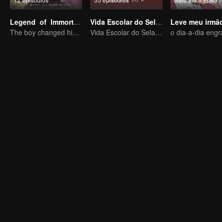
Legend of Immortals
Vida Escolar do Selador de Almas (Versão Horizontal)
The boy changed his life into a king
Vida Escolar do Selador de Almas (Versão Horizontal)