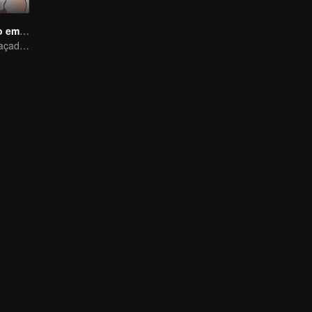
Leve meu irmão embora
o dia-a-dia engraçado de irmão e irmã