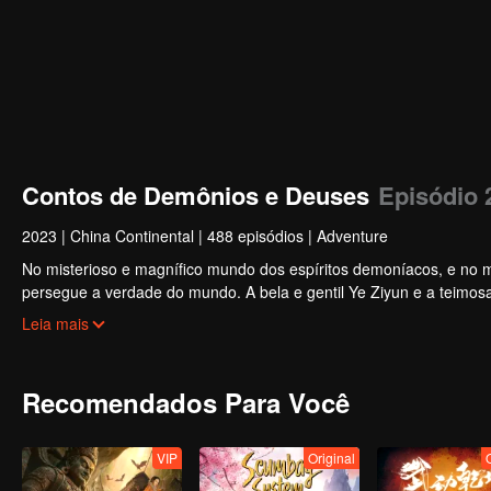
Contos de Demônios e Deuses
Episódio 
2023
|
China Continental
|
488 episódios
|
Adventure
No misterioso e magnífico mundo dos espíritos demoníacos, e no mis
persegue a verdade do mundo. A bela e gentil Ye Ziyun e a teimosa
deusas?
Leia mais
Recomendados Para Você
VIP
Original