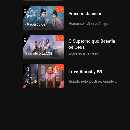
VIP
8
Primeiro Jasmim
Romance · Drama Antigo
40 episódios
VIP
9
O Supremo que Desafia
os Céus
Saiu até o Ep534
MysteriousFantasy
VIP
10
Love Actually S5
Guiado pelo Destino, Amado com o Coração