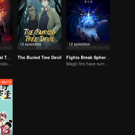
12 episódios
12 episódios
Universo Marcial Temporada 1
The Buried Tree Devil
Fights Break Sphere S3
Wu Zhiji, Rompendo o Céu, Movendo o Céu e a Terra
Magic fire have surrendered! Xiao Yan mastered the fighting skill——Buddha anger Lotus!
vo WeTV