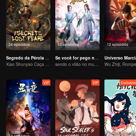
24 episódios
10 episódios
12 episódios
Segredo da Pérola Perdida
Se você for pego no livro
Xiao Shunyao Caça Tesouros para Quebrar a Maldição de Sangue
sendo o vilão no mundo do livro
VIP
VIP
Exclusi
12 episódios
55 episódios
Saiu até o Ep48