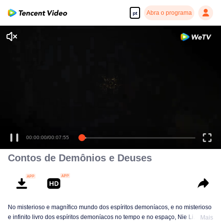
Abra o programa
pt
00:00:00
/
00:07:55
Contos de Demônios e Deuses
No misterioso e magnífico mundo dos espíritos demoníacos, e no misterioso
e infinito livro dos espíritos demoníacos no tempo e no espaço, Nie Li
Mais