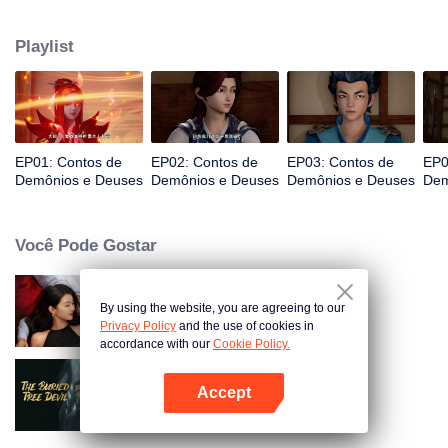
persegue a verdade do mundo. A bela e gentil Ye Ziyun e a teimosa e
arrogante Xiao Ning'er, como ele deveria escolher diante do favor das duas
Playlist
deusas?
EP01: Contos de
EP02: Contos de
EP03: Contos de
EP0
Demônios e Deuses
Demônios e Deuses
Demônios e Deuses
Dem
Você Pode Gostar
By using the website, you are agreeing to our
Amor à beira do divórcio
Privacy Policy
and the use of cookies in
accordance with our
Cookie Policy.
Accept
The Buried Tree Devil
Abra o programa