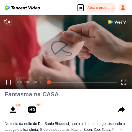
Abra o programa
pt
00:00:00
/
00:50:09
Fantasma na CASA
No meio da noite do Dia Santo Bhuddist, que é o dia do monge raspando a
cabeça e a lua cheia, 6 ídolos populares, Kacha, Boon, Zee, Talay, Tommy e
Mais