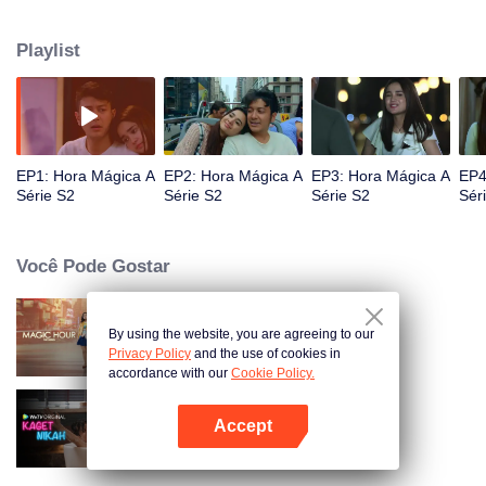
de cancro e enfrentado com a morte iminente, como tudo vai…
Playlist
EP1: Hora Mágica A
EP2: Hora Mágica A
EP3: Hora Mágica A
EP4
Série S2
Série S2
Série S2
Sér
Você Pode Gostar
By using the website, you are agreeing to our
Hora Mágica A Série
Privacy Policy
and the use of cookies in
accordance with our
Cookie Policy.
Accept
Married by Accident
Abra o programa