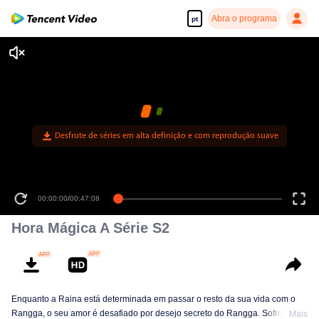
Abra o programa
pt
Desfrute de séries em alta definição e com reprodução suave
00:00:00
/
00:47:08
Hora Mágica A Série S2
Enquanto a Raina está determinada em passar o resto da sua vida com o
Rangga, o seu amor é desafiado por desejo secreto do Rangga. Sofrendo
Mais