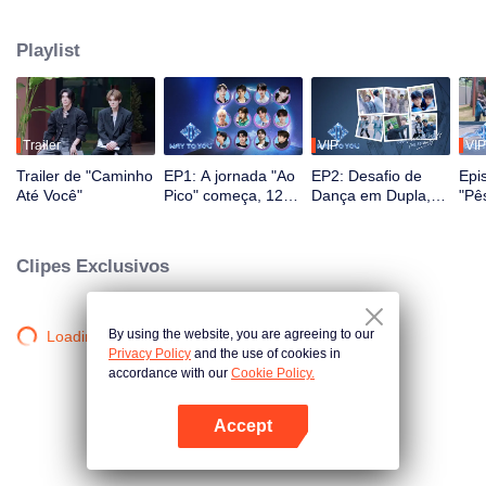
masculinas. Ao longo de 2,5 meses, o público testemunha o crescimento
deles através de reality shows e performances ao vivo, com interação em
Playlist
múltiplas plataformas. Os espectadores participam diretamente do
desenvolvimento dos ídolos por meio de votações e apoio, acompanhando
a jornada desde o primeiro encontro até a sinergia perfeita. O casal mais
popular, com a melhor química, finalmente fará sua estreia no palco global.
Trailer
VIP
VIP
Trailer de "Caminho
EP1: A jornada "Ao
EP2: Desafio de
Epi
Até Você"
Pico" começa, 12
Dança em Dupla,
"Pê
jovens sino-
Par Favor Se
For
tailandeses se
Posicione!
ban
encontram pela
rec
Clipes Exclusivos
primeira vez!
icôn
By using the website, you are agreeing to our
Loading…
Privacy Policy
and the use of cookies in
accordance with our
Cookie Policy.
Accept
Abra o programa