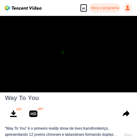
Abra o programa
pt
Way To You
"Way To You" é o primeiro reality show de lives transfronteiriço,
apresentando 12 jovens chineses e tailandeses formando duplas
Mais