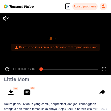
Abra o programa
pt
00:00:00
/
00:56:46
Little Mom
Naura gadis 16 tahun yang cantik, berprestasi, dan jadi kebanggaan
orangtua dan teman-teman sekolahnya. Sejak kecil ia bercita-cita menjadi
Mais