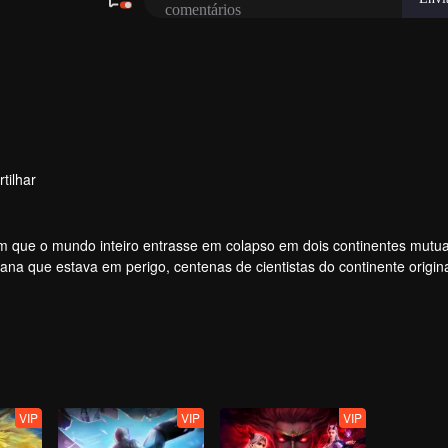
tilhar
om que o mundo inteiro entrasse em colapso em dois continentes mut
ana que estava em perigo, centenas de cientistas do continente origina
esenvolver um novo dispositivo de fornecimento de energia (cartão).
VIP
VIP
VIP