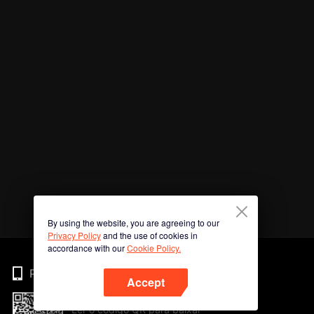
By using the website, you are agreeing to our
Privacy Policy
and the use of cookies in
accordance with our
Cookie Policy.
Phone
Accept
Ler o código QR para baixar