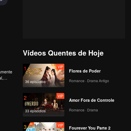
Vídeos Quentes de Hoje
VIP
1
Flores de Poder
uamente
l,
Romance · Drama Antigo
36 episódios
VIP
2
Amor Fora de Controle
Romance · Drama
33 episódios
VIP
3
Fourever You Parte 2