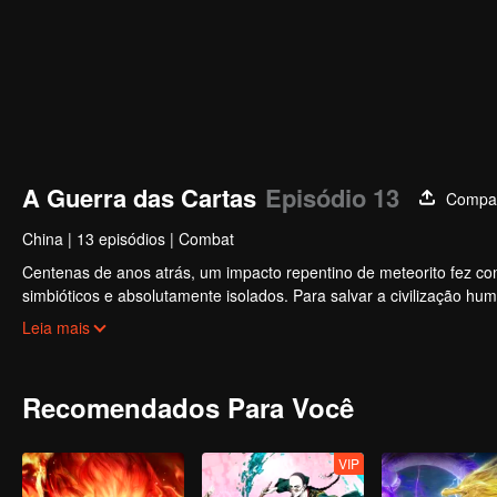
A Guerra das Cartas
Episódio 13
Compar
China
|
13 episódios
|
Combat
Centenas de anos atrás, um impacto repentino de meteorito fez c
simbióticos e absolutamente isolados. Para salvar a civilização hum
liderados por Rosenberg, reuniram a força de vários países para d
Leia mais
Recomendados Para Você
VIP