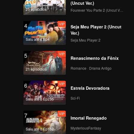
(Uncut Ver.)
25 episódios
Fourever You Parte 2 (Uncut Ver.)
VIP
4
Seja Meu Player 2 (Uncut
Ver.)
Saiu até o Ep4
Seja Meu Player 2
VIP
5
Renascimento da Fênix
Romance · Drama Antigo
21 episódios
VIP
6
Estrela Devoradora
Sci-Fi
Saiu até o Ep235
VIP
7
Imortal Renegado
MysteriousFantasy
Saiu até o Ep152