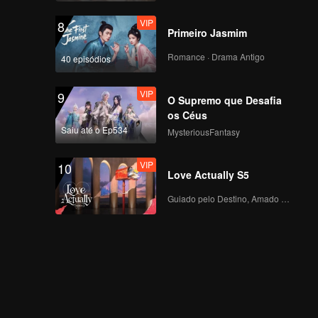
VIP
8
Primeiro Jasmim
Romance · Drama Antigo
40 episódios
VIP
9
O Supremo que Desafia
os Céus
Saiu até o Ep534
MysteriousFantasy
VIP
10
Love Actually S5
Guiado pelo Destino, Amado com o Coração