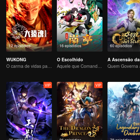
12 episódios
16 episódios
60 episódios
WUKONG
O Escolhido
O carma de vidas passadas está destinado a destruir os céus.
Aquele que Comanda os Céus — Que Comece a Batalha!
VIP
VIP
26 episódios
26 episódios
78 episódios