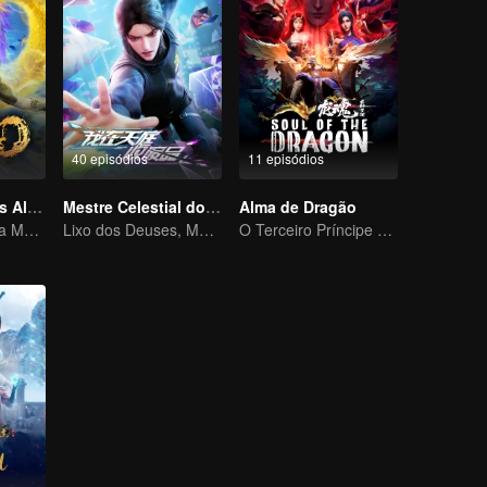
40 episódios
11 episódios
A Ascensão das Almas Gêmeas
Mestre Celestial do Ferro Velho
Alma de Dragão
Quem Governa a Maré? Poder Divino Inigualável
Lixo dos Deuses, Matando os Inimigos do Céu
O Terceiro Príncipe do Mar do Leste invoca Nezha das Sombras para a sua morte