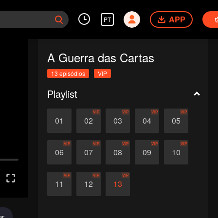
APP
PT
A Guerra das Cartas
13 episódios
VIP
Playlist
VIP
VIP
VIP
VIP
01
02
03
04
05
VIP
VIP
VIP
VIP
VIP
06
07
08
09
10
VIP
VIP
VIP
11
12
13