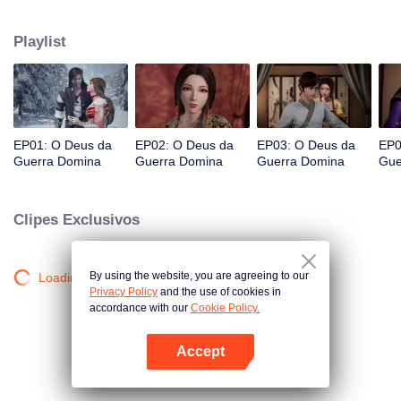
proibida do continente. Qin Chen, que estava inevitavelmente morto,
acionou inesperadamente o poder da misteriosa espada antiga.
Playlist
EP01: O Deus da
EP02: O Deus da
EP03: O Deus da
EP0
Guerra Domina
Guerra Domina
Guerra Domina
Gue
Clipes Exclusivos
By using the website, you are agreeing to our
Loading…
Privacy Policy
and the use of cookies in
accordance with our
Cookie Policy.
Accept
Abra o programa