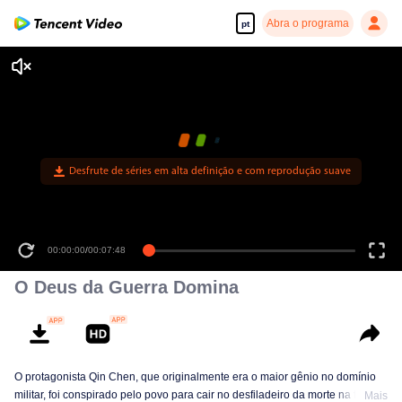
Abra o programa
pt
Desfrute de séries em alta definição e com reprodução suave
00:00:00
/
00:07:48
O Deus da Guerra Domina
O protagonista Qin Chen, que originalmente era o maior gênio no domínio
militar, foi conspirado pelo povo para cair no desfiladeiro da morte na terra
Mais