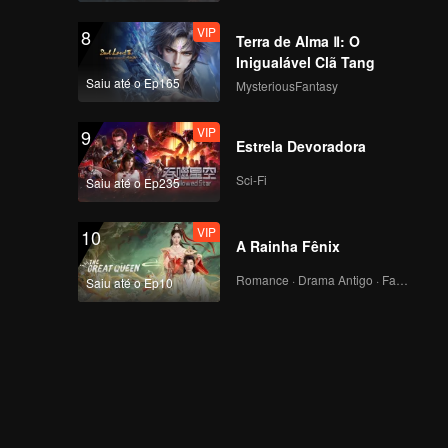
VIP
8
Terra de Alma Ⅱ: O
Inigualável Clã Tang
Saiu até o Ep165
MysteriousFantasy
VIP
9
Estrela Devoradora
Sci-Fi
Saiu até o Ep235
VIP
10
A Rainha Fênix
Romance · Drama Antigo · Fantasia
Saiu até o Ep10