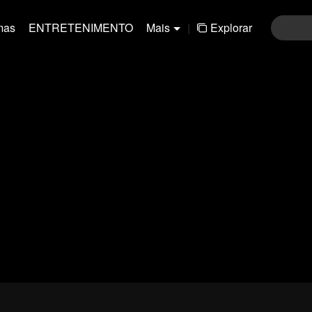
mas
ENTRETENIMENTO
Mais
|
Explorar
91-120
121-150
151-180
181-210
211-24