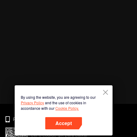
By using the website, you are agreeing to our
Privacy Policy
and the use of cookies in
accordance with our
Cookie Policy.
Phone
Accept
Ler o código QR para baixar