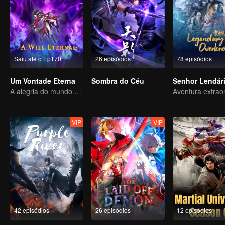
Saiu até o Ep170
26 episódios
78 episódios
Um Vontade Eterna
Sombra do Céu
Senhor Lendár
A alegria do mundo do cultivo da imortalidade está de volta!
VIP
VIP
42 episódios
26 episódios
12 episódios