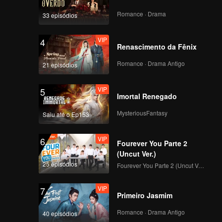
VIP
VIP
Romance · Drama
33 episódios
349
350
VIP
4
VIP
VIP
Renascimento da Fênix
351
352
Romance · Drama Antigo
21 episódios
VIP
VIP
353
354
VIP
5
Imortal Renegado
VIP
VIP
MysteriousFantasy
355
356
Saiu até o Ep153
VIP
6
VIP
VIP
Fourever You Parte 2
357
358
(Uncut Ver.)
25 episódios
Fourever You Parte 2 (Uncut Ver.)
VIP
VIP
359
360
VIP
7
Primeiro Jasmim
Romance · Drama Antigo
40 episódios