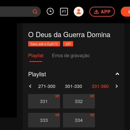
APP
PT
O Deus da Guerra Domina
Saiu até o Ep670
VIP
Playlist
Erros de gravação
Playlist
0
241-270
271-300
301-330
331-360
361-
VIP
VIP
331
332
VIP
VIP
333
334