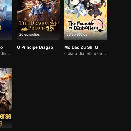
26 episódios
30 episódios
io
O Príncipe Dragão
Mo Dao Zu Shi Q
Aventura extraordinária, um adolescente renascido da adversidade
o dia-a-dia feliz e descansado