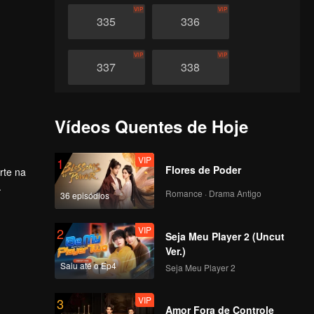
VIP
VIP
335
336
VIP
VIP
337
338
VIP
VIP
339
340
Vídeos Quentes de Hoje
VIP
VIP
341
342
VIP
1
Flores de Poder
rte na
.
Romance · Drama Antigo
VIP
VIP
36 episódios
343
344
VIP
2
Seja Meu Player 2 (Uncut
VIP
VIP
345
346
Ver.)
Saiu até o Ep4
Seja Meu Player 2
VIP
VIP
347
348
VIP
3
Amor Fora de Controle