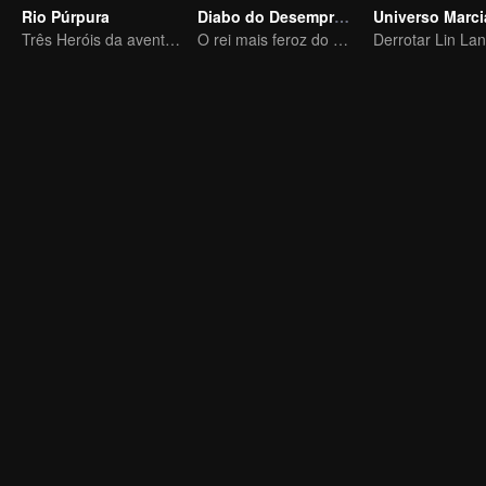
Rio Púrpura
Diabo do Desemprego
Três Heróis da aventura de Zichuan no Continente Xichuan
O rei mais feroz do mundo demoníaco