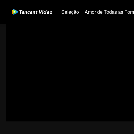
Seleção
Amor de Todas as For
01-30
31-60
61-90