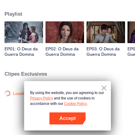
proibida do continente. Qin Chen, que estava inevitavelmente morto,
acionou inesperadamente o poder da misteriosa espada antiga.
Playlist
EP01: O Deus da
EP02: O Deus da
EP03: O Deus da
EP0
Guerra Domina
Guerra Domina
Guerra Domina
Gue
Clipes Exclusivos
By using the website, you are agreeing to our
Loading…
Privacy Policy
and the use of cookies in
accordance with our
Cookie Policy.
Accept
Abra o programa