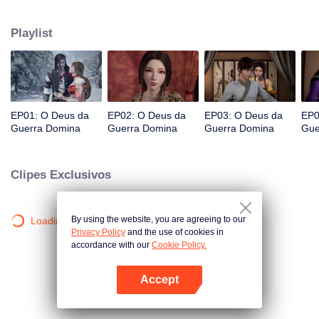
proibida do continente. Qin Chen, que estava inevitavelmente morto,
acionou inesperadamente o poder da misteriosa espada antiga.
Playlist
EP01: O Deus da
EP02: O Deus da
EP03: O Deus da
EP0
Guerra Domina
Guerra Domina
Guerra Domina
Gue
Clipes Exclusivos
By using the website, you are agreeing to our
Loading…
Privacy Policy
and the use of cookies in
accordance with our
Cookie Policy.
Accept
Abra o programa