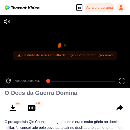
Abra o programa
pt
00:00:00
/
00:07:33
O Deus da Guerra Domina
O protagonista Qin Chen, que originalmente era o maior gênio no domínio
militar, foi conspirado pelo povo para cair no desfiladeiro da morte na terra
Mais