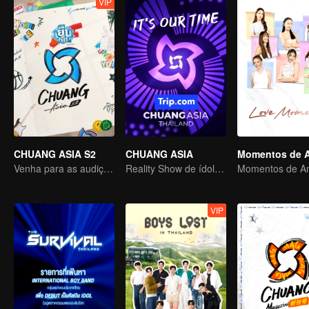
VIP
CHUANG ASIA S2
CHUANG ASIA
Momentos de 
Venha para as audições asiáticas e escolha seu ídolo
Reality Show de ídolos de grupos femininos
Momentos de A
VIP