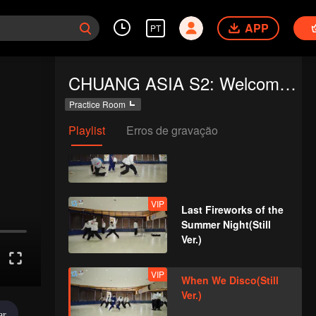
APP
PT
VIP
Mic Drop(Still Ver.)
CHUANG ASIA S2: Welcome to Practice Room
Practice Room
Playlist
Erros de gravação
VIP
Crush(Still Ver.)
VIP
Last Fireworks of the
Summer Night(Still
Ver.)
VIP
When We Disco(Still
Ver.)