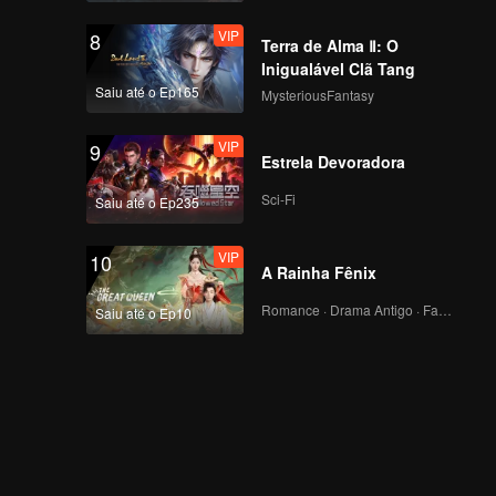
VIP
8
Terra de Alma Ⅱ: O
VIP
No Way(Moving Ver.)
Inigualável Clã Tang
Saiu até o Ep165
MysteriousFantasy
VIP
9
Estrela Devoradora
Sci-Fi
Saiu até o Ep235
VIP
10
A Rainha Fênix
Romance · Drama Antigo · Fantasia
Saiu até o Ep10