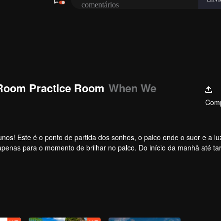
Room Practice Room
When We
Comp
nos! Este é o ponto de partida dos sonhos, o palco onde o suor e a lu
apenas para o momento de brilhar no palco. Do início da manhã até ta
ormação. Quer conhecer suas histórias de sala de prática?