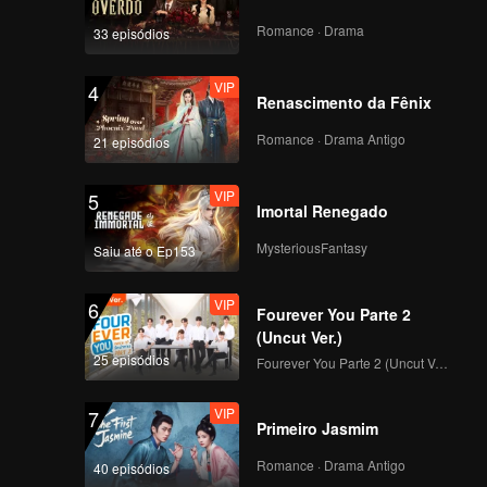
Python(Still Ver.)
Romance · Drama
33 episódios
VIP
4
Renascimento da Fênix
VIP
I Dream(Still Ver.)
Romance · Drama Antigo
21 episódios
VIP
5
Imortal Renegado
VIP
No Way(Still Ver.)
MysteriousFantasy
Saiu até o Ep153
VIP
6
Fourever You Parte 2
VIP
Python(Moving Ver.)
(Uncut Ver.)
25 episódios
Fourever You Parte 2 (Uncut Ver.)
VIP
7
Primeiro Jasmim
VIP
I Dream(Moving Ver.)
Romance · Drama Antigo
40 episódios