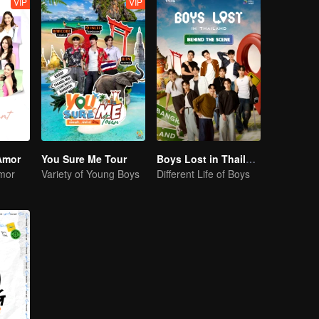
VIP
VIP
Amor
You Sure Me Tour
Boys Lost in Thailand·Behind the Scene
mor
Variety of Young Boys
Different Life of Boys