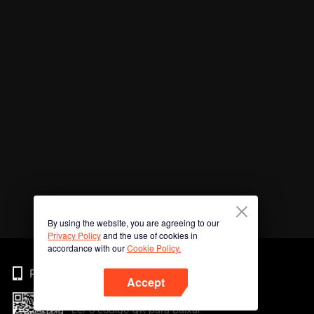
By using the website, you are agreeing to our
Privacy Policy
and the use of cookies in
accordance with our
Cookie Policy.
Phone
Accept
Ler o código QR para baixar