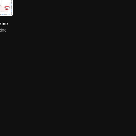
ine
ine