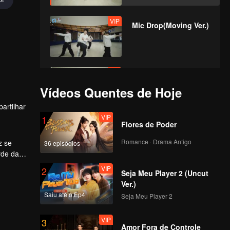
VIP
Mic Drop(Moving Ver.)
VIP
Crush(Moving Ver.)
Vídeos Quentes de Hoje
artilhar
VIP
1
Flores de Poder
VIP
Last Fireworks of the
Summer
Romance · Drama Antigo
z se
36 episódios
Night(Moving Ver.)
rde da
VIP
2
Seja Meu Player 2 (Uncut
VIP
When We
Ver.)
Disco(Moving Ver.)
Saiu até o Ep4
Seja Meu Player 2
VIP
3
Amor Fora de Controle
VIP