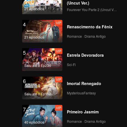
(Uncut Ver.)
25 episódios
Fourever You Parte 2 (Uncut Ver.)
VIP
4
Renascimento da Fênix
Romance · Drama Antigo
21 episódios
VIP
5
Estrela Devoradora
Sci-Fi
Saiu até o Ep235
VIP
6
Imortal Renegado
MysteriousFantasy
Saiu até o Ep152
VIP
7
Primeiro Jasmim
Romance · Drama Antigo
40 episódios