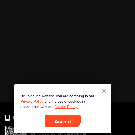
By using the website, you are agreeing to our
Privacy Policy
and the use of cookies in
accordance with our
Cookie Policy.
Phone
Accept
Ler o código QR para baixar