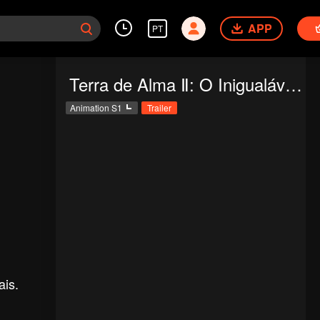
APP
PT
Terra de Alma Ⅱ: O Inigualável Clã Tang
Animation S1
Trailer
ais.