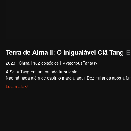
Terra de Alma Ⅱ: O Inigualável Clã Tang
E
2023
|
China
|
182 episódios
|
MysteriousFantasy
A Seita Tang em um mundo turbulento.
Não há nada além de espírito marcial aqui. Dez mil anos após a f
extremamente talentoso. Os novos Shrek Seven Monsters podem revi
Leia mais
Uma besta de alma de mais de um milhão de anos; Electrolux que p
declínio da Seita Tang... Muitos segredos serão revelados.