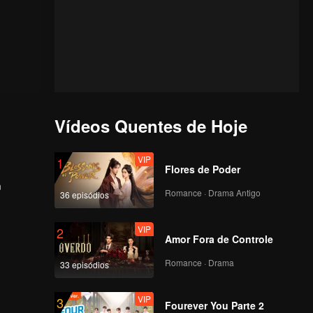
Vídeos Quentes de Hoje
VIP
1
Flores de Poder
m
Romance · Drama Antigo
36 episódios
u ao
VIP
2
Amor Fora de Controle
Romance · Drama
33 episódios
VIP
3
Fourever You Parte 2