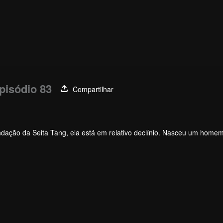
pisódio 83
Compartilhar
undação da Seita Tang, ela está em relativo declínio. Nasceu um home
ver a Seita Tang e trazê-la de volta à glória?
ode escolher estrelas; O novo sistema de utensílios da alma que levo