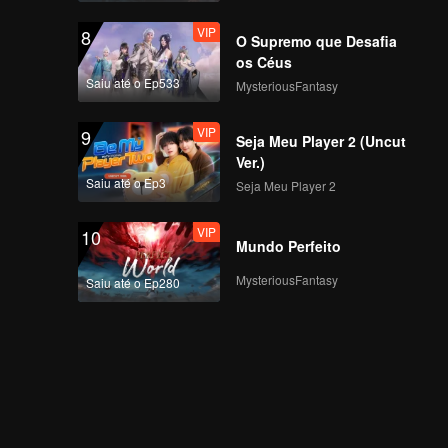
VIP
8
O Supremo que Desafia
os Céus
Saiu até o Ep533
MysteriousFantasy
VIP
9
Seja Meu Player 2 (Uncut
Ver.)
Saiu até o Ep3
Seja Meu Player 2
VIP
10
Mundo Perfeito
MysteriousFantasy
Saiu até o Ep280