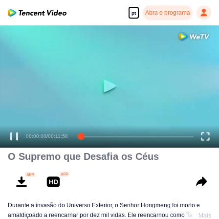
Abra o programa
pt
Desfrute de séries em alta definição e com reprodução suave
00:00:00
/
00:11:58
O Supremo que Desafia os Céus
Durante a invasão do Universo Exterior, o Senhor Hongmeng foi morto e
amaldiçoado a reencarnar por dez mil vidas. Ele reencarnou como Tan Yun
Mais