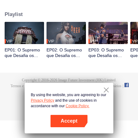
em sua última vida, que seria estimulado pela vida e pela morte para
despertar. Durante o casamento, Tan Yun flagrou sua noiva traindo e foi
Playlist
espancado, despertando a memória do Hongmeng. Então, Tan Yun adquiriu
um talento de nível divino para aumentar sua cultivação. Tan Yun vingou a
morte de sua família e unificou todo o continente.
VIP
VIP
VIP
VIP
EP01: O Supremo
EP02: O Supremo
EP03: O Supremo
EP0
que Desafia os
que Desafia os
que Desafia os
que
Céus
Céus
Céus
Céu
Copyright © 2016-
2026
Image Future Investment (HK) Limited.
Termos e Condições
|
Política da Privacidade
|
Cookie Policy
|
Comentários
|
@
TencentVideo
By using the website, you are agreeing to our
Privacy Policy
and the use of cookies in
accordance with our
Cookie Policy.
Accept
Abra o programa