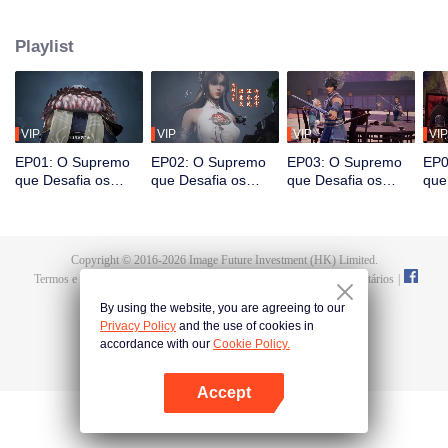
em sua última vida, que seria estimulado pela vida e pela morte para
despertar. Durante o casamento, Tan Yun flagrou sua noiva traindo e foi
Playlist
espancado, despertando a memória do Hongmeng. Então, Tan Yun adquiriu
um talento de nível divino para aumentar sua cultivação. Tan Yun vingou a
morte de sua família e unificou todo o continente.
VIP
VIP
VIP
VIP
EP01: O Supremo
EP02: O Supremo
EP03: O Supremo
EP0
que Desafia os
que Desafia os
que Desafia os
que
Céus
Céus
Céus
Céu
Copyright © 2016-
2026
Image Future Investment (HK) Limited.
Termos e Condições
|
Política da Privacidade
|
Cookie Policy
|
Comentários
|
@
TencentVideo
By using the website, you are agreeing to our
Privacy Policy
and the use of cookies in
accordance with our
Cookie Policy.
Accept
Abra o programa