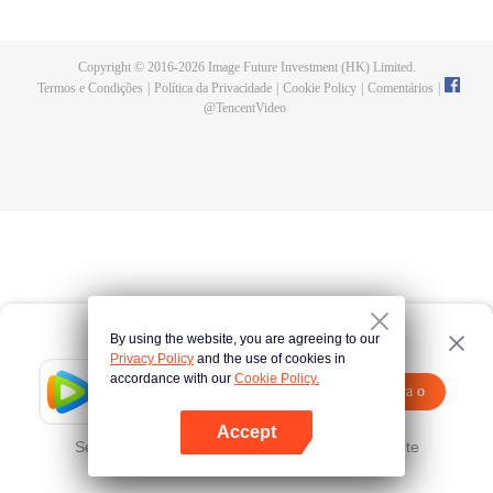
until he is able to become a person that can truly shake the world.
Copyright © 2016-
2026
Image Future Investment (HK) Limited.
Termos e Condições
|
Política da Privacidade
|
Cookie Policy
|
Comentários
|
@
TencentVideo
By using the website, you are agreeing to our
Privacy Policy
and the use of cookies in
accordance with our
Cookie Policy.
Tencent Video
Abra o
Assista a mais conteúdos
programa
Accept
Se falhar, por favor
Clique aqui
tente novamente
Abra o programa